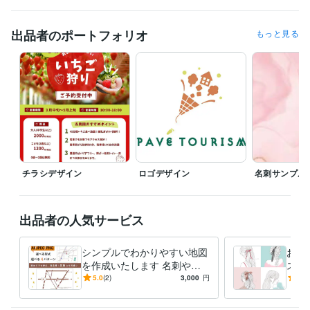
ビジネス・クリエイティブツール
STUDIO:2年
Wix:3年
出品者のポートフォリオ
もっと見る
得意分野
デザイン制作
名刺作成
イラスト作成
チラシ作成
ロゴ作成
地図作
成
起業
美容
ファッション
ファミリー
キッズ
女性
仕事
チラシデザイン
ロゴデザイン
名刺サンプル
出品者の人気サービス
シンプルでわかりやすい地図
おし
を作成いたします 名刺やチ
スト
ラシなど使い道色々！商用O
に♪
5.0
(2)
3,000
円
5.0
K！
トで