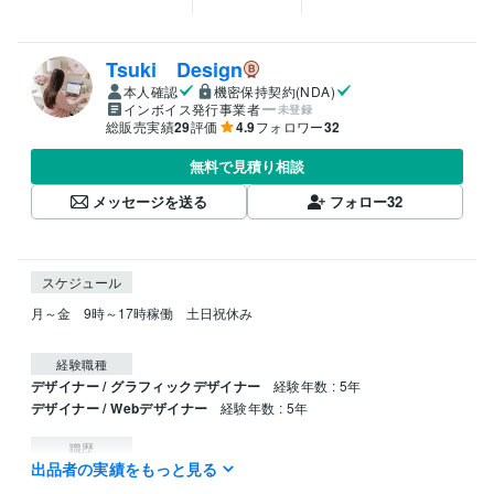
Tsuki Design
本人確認
機密保持契約(NDA)
インボイス発行事業者
未登録
総販売実績
29
評価
4.9
フォロワー
32
無料で見積り相談
メッセージを送る
フォロー
32
スケジュール
月～金　9時～17時稼働　土日祝休み

経験職種
デザイナー / グラフィックデザイナー
経験年数 : 5年
デザイナー / Webデザイナー
経験年数 : 5年
職歴
出品者の実績をもっと見る
TSUKIDESIGN
2019年1月 ~ 現在