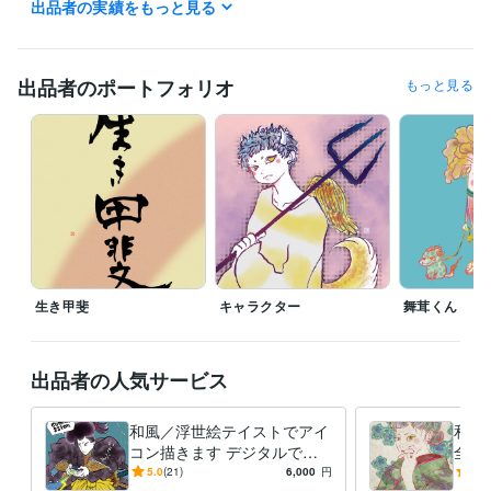
悩み相談・カウンセリング
海外での生活や言語など。
英語
出品者の実績をもっと見る
人生
ビジネス
出品者のポートフォリオ
もっと見る
生き甲斐
キャラクター
舞茸くん
出品者の人気サービス
和風／浮世絵テイストでアイ
和風
コン描きます デジタルでも
全力
筆感を出しアナログ風の色付
絵ス
5.0
(21)
6,000
円
4.6