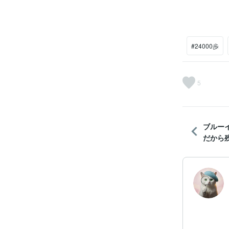
#24000歩
5
ブルー
だから