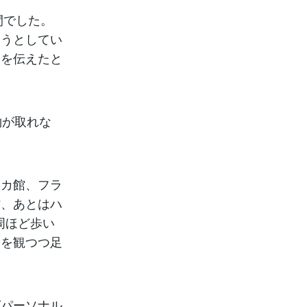
間でした。
ろうとしてい
とを伝えたと
約が取れな
リカ館、フラ
館、あとはハ
周ほど歩い
ーを観つつ足
ばパーソナル