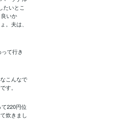
したいとこ
ら良いか
しょ。夫は、
わって行き
んなこんなで
頃です。
て220円位
れて炊きまし