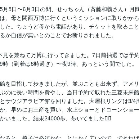
5月5日〜6月3日の間、せっちゃん（斉藤和義さん）月
は、母と関西万博に行くというミッションに取りかか
した。ちょうど母から電話があり、チケットを取るこ
るか自信が無いとのことでお断りされました。
下見を兼ねて万博に行ってきました。7日前抽選では予
9時（到着は8時過ぎ）〜夜9時、あっという間でした。
館を目指して歩きましたが、並ぶことも出来ず、アメ
ぶのに長い時間を費やし、当日予約で取れた三菱未来
とサウジアラビア館を回りました。大屋根リングは3/4
か。早めにお土産を買い、水上ショーとドローンショ
いました。結果24000歩、歩いてました🚶‍♀️
なると、椅子は必須かな。とにかく広いので、できれ