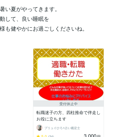
暑い夏がやってきます。
動して、良い睡眠を
様も健やかにお過ごしくださいね。
受付休止中
転職迷子の方、四柱推命で伴走し
お役に立ちます
プリュイひろ⭐️占い鑑定士
3,000
5.0
円
(24)