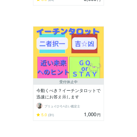
受付休止中
今動くべき？イーチンタロットで
迅速にお答え示します
プリュイひろ⭐️占い鑑定士
1,000
5.0
円
(31)