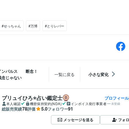
#せっちゃん
#万博
#とりレバー
インパルス 断念！
一覧に戻る
小さな変化
残念じゃない
プリュイひろ⭐️占い鑑定士
プロフィール
本人確認
機密保持契約(NDA)
インボイス発行事業者
未登録
78
5.0
91
総販売実績
評価
フォロワー
メッセージを送る
フォ