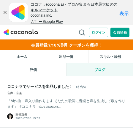
会員登録で10％割引クーポンを獲得！
ホーム
出品一覧
スキル・経歴
評価
ブログ
ココナラでサービスを出品しました！
告知
音声・音楽
「AI作曲、声入り曲作ります そなたの歌詞に音楽と声を生成して歌を作り
ます」 #ココナラ https://cocon...
高柳直矢
2025/07/06 15:57