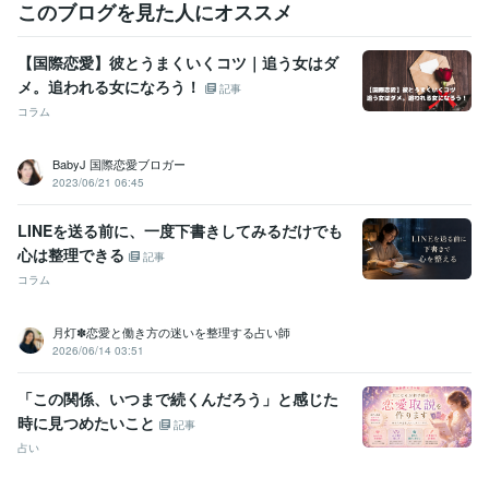
金曜日や週末にご購入いただいた場合は、週明け月曜日から順次お届け
このブログを見た人にオススメ
となります。

お急ぎの方はご注意ください。

【国際恋愛】彼とうまくいくコツ｜追う女はダ
メ。追われる女になろう！
おやすみ前などの時間にお届けすることもあるかもしれませんが

記事
お好きなタイミングでご覧いただければと思います。
コラム
経験職種
ライフスタイル・その他 / 占い師
経験年数 : 10年
BabyJ 国際恋愛ブロガー
2023/06/21 06:45
LINEを送る前に、一度下書きしてみるだけでも
心は整理できる
記事
コラム
月灯✽恋愛と働き方の迷いを整理する占い師
2026/06/14 03:51
「この関係、いつまで続くんだろう」と感じた
時に見つめたいこと
記事
占い