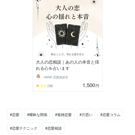
大人の恋相談｜あの人の本音と揺
れる心を占います
HANA 恋愛相談室
1,500
5.0
円
(58)
#恋愛
#曖昧な関係
#複雑恋愛
#片思い
#恋愛コラム
#恋愛テクニック
#恋愛相談