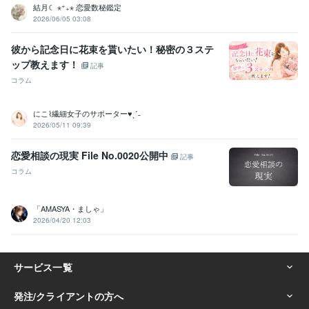
結月☾ ⋆⁺₊⋆ 恋愛数秘鑑定
2026/06/05 03:08
彼から記念日に花束を貰いたい！秘密の３ステ
ップ教えます！
記事
コラム
にこ⌇繊細女子のサポーター♥ˎˊ˗
2026/05/11 09:39
恋愛相談の現実 File No.0020公開中
記事
コラム
「AMASYA・ましゃ」
2026/04/20 12:03