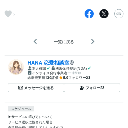
5
一覧に戻る
HANA 恋愛相談室
本人確認
機密保持契約(NDA)
インボイス発行事業者
未登録
総販売実績
130
評価
5.0
フォロワー
23
メッセージを送る
フォロー
23
スケジュール
▶サービスの選び方について

サービス選択に悩まれた場合

自己紹介欄に記載しておりますので
