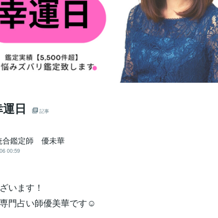
幸運日
記事
統合鑑定師 優未華
06 00:59
ざいます！
専門占い師優美華です☺️