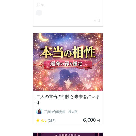
二人の本当の相性と未来を占いま
す
三術統合鑑定師 優未華
6,000
4.9
円
(287)