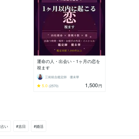
運命の人・出会い・1ヶ月の恋を
視ます
三術統合鑑定師 優未華
1,500
5.0
円
(2570)
#占い
#吉日
#婚活