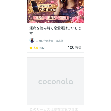
運命を読み解く恋愛電話占いしま
す
三術統合鑑定師 優未華
100
5.0
円
/分
(137)