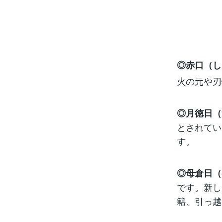
◎赤口（し
火の元や刃
◎月徳日（
とされてい
す。
◎母倉日（
です。新し
籍、引っ越