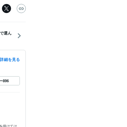
で選ん
詳細を見る
ー
896
を掛けては