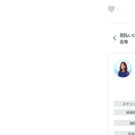
3
厄払い
石寺
スケジ
経験
職
受賞