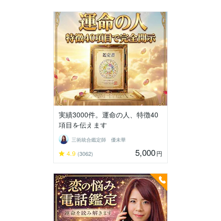
実績3000件。運命の人、特徴40
項目を伝えます
三術統合鑑定師 優未華
5,000
4.9
円
(3062)