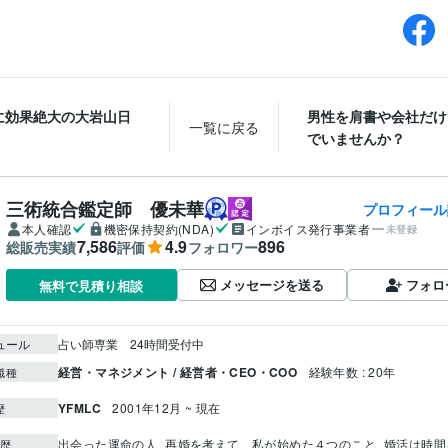
に効果絶大の大岩山日
男性を肩書や会社だけ
一覧に戻る
でいませんか？
三術統合鑑定師 優未華
プロフィール
本人確認
機密保持契約(NDA)
インボイス発行事業者
未登録
7,586
4.9
896
総販売実績
評価
フォロワー
メッセージを送る
フォロ
無料で見積り相談
ュール
占い師専業　24時間受付中
経営・マネジメント / 経営者・CEO・COO
経験年数 : 20年
職種
YFMLC
2001年12月 ~ 現在
歴
出会った運命の人
再婚を考えて、私が始めた４つのこと
婚活は時間
歴