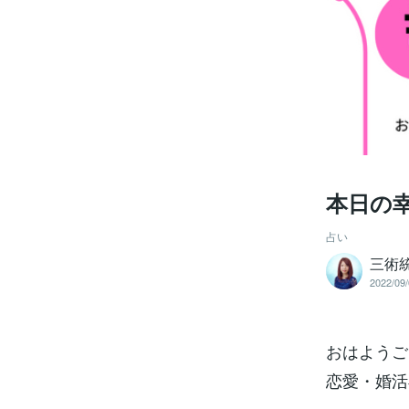
本日の
占い
三術
2022/09/
おはようご
恋愛・婚活