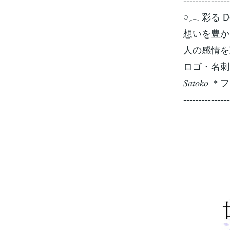
---------------
𓏸𓈒𓂃彩る D
想いを豊か
人の感情を
ロゴ・名刺
𝑆𝑎𝑡𝑜
---------------