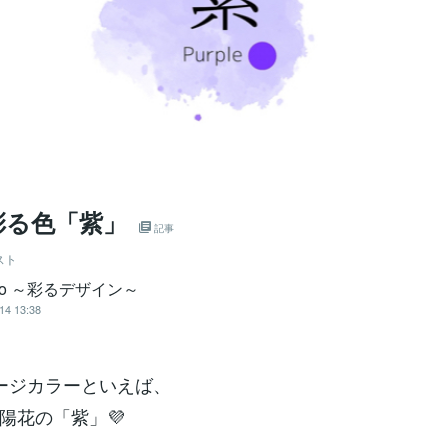
彩る色「紫」
記事
スト
oko ～彩るデザイン～
14 13:38
ージカラーといえば、
陽花の「紫」💜