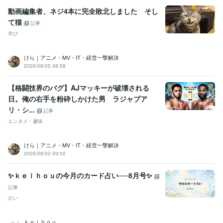
動画編集者、ネジ4本に完全敗北しました そし
て猫
記事
学び
けら｜アニメ・MV・IT・経営一撃解決
2026/08/05 08:58
【格闘技界のバグ】AJマッキーが破壊される
日。俺の右手を粉砕しかけた男 ラジャブア
リ・シ...
記事
エンタメ・趣味
けら｜アニメ・MV・IT・経営一撃解決
2026/08/02 09:02
✨ｋｅｉｈｏｕの今月のカード占い──8月号✨
記事
占い
ｋｅｉｈｏｕ