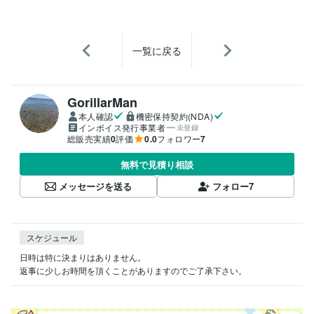
一覧に戻る
GorillarMan
本人確認
機密保持契約(NDA)
インボイス発行事業者
未登録
総販売実績
0
評価
0.0
フォロワー
7
無料で見積り相談
メッセージを送る
フォロー
7
スケジュール
日時は特に決まりはありません。

返事に少しお時間を頂くことがありますのでご了承下さい。