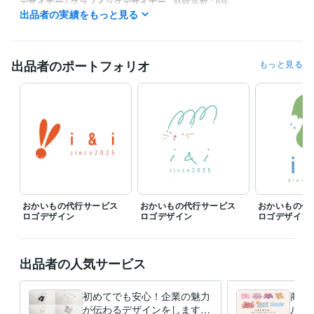
デザイナー / グラフィックデザイナー
経験年数 : 6年
出品者の実績をもっと見る
デザイナー / その他デザイナー
経験年数 : 1年
受賞歴
壁紙ドットコム
プロト　年賀状コンペ　2作品
出品者のポートフォリオ
もっと見る
資格・検定
色彩検定3級
取得年 : 2016年
ビジネス・クリエイティブツール
Google ドキュメント:5年
Adobe Photoshop:8年
Adobe Illustrator:8年
得意分野
デザイン制作
ロゴデザイン
名刺・カードデザイン
パッケージ・ラ
ベルデザイン
チラシ・フライヤーデザイン
バナーデザイン
教育業界
個人店
飲食店
個人事業主
美容業界
サロン
おかいもの代行サービス
おかいもの代行サービス
おかいもの
ロゴデザイン
ロゴデザイン
ロゴデザイン
出品者の人気サービス
初めてでも安心！企業の魅力
商用利
が伝わるデザインをします
ルロ