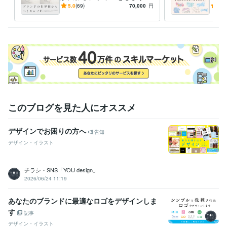
マーケティング視点を取り入
品可
5.0
(69)
70,000
円
5.0
れたロゴ制作でだけ終わらな
ても
い提案
このブログを見た人にオススメ
デザインでお困りの方へ
告知
デザイン・イラスト
チラシ・SNS「YOU design」
2026/06/24 11:19
あなたのブランドに最適なロゴをデザインしま
す
記事
デザイン・イラスト