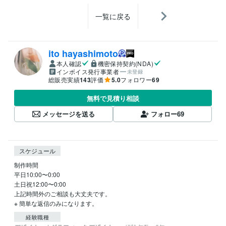
一覧に戻る
ito hayashimoto
本人確認
機密保持契約(NDA)
インボイス発行事業者
未登録
総販売実績
143
評価
5.0
フォロワー
69
無料で見積り相談
メッセージを送る
フォロー
69
スケジュール
制作時間 

平日10:00〜0:00

土日祝12:00〜0:00

上記時間外のご相談も大丈夫です。

※ 簡単な返信のみになります。
経験職種