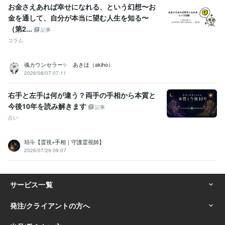
お金さえあれば幸せになれる、という幻想〜お
金を通して、自分が本当に望む人生を知る〜
（第2...
記事
コラム
魂カウンセラー✨ あきほ（akiho）
2026/08/07 07:11
右手と左手は何が違う？両手の手相から本質と
今後10年を読み解きます
記事
占い
珀斗【霊視×手相｜守護霊視師】
2026/07/29 09:07