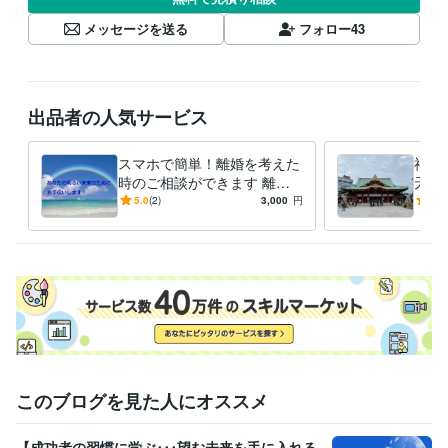
メッセージを送る
フォロー
43
出品者の人気サービス
スマホで簡単！離婚を考えた
神田
時のご相談ができます 離婚
天神
裁判まで行った経験者が、丁
業、
5.0
(2)
3,000
円
5.0
寧にご相談に乗ります。
参拝
す。
このブログを見た人にオススメ
【成功者の習慣に学ぶ･･･望む未来を手に入れる