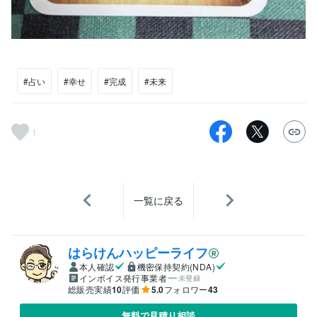
#占い
#幸せ
#完成
#未来
1
一覧に戻る
はらけんハッピーライフ
本人確認
機密保持契約(NDA)
インボイス発行事業者
未登録
総販売実績
10
評価
5.0
フォロワー
43
無料で見積り相談