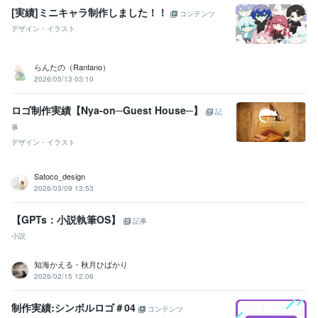
[実績]ミニキャラ制作しました！！
コンテンツ
デザイン・イラスト
らんたの（Rantano）
2026/05/13 03:10
ロゴ制作実績【Nya-on─Guest House─】
記
事
デザイン・イラスト
Satoco_design
2026/03/09 13:53
【GPTs：小説執筆OS】
記事
小説
知海かえる・秋月ひばかり
2026/02/15 12:06
制作実績:シンボルロゴ＃04
コンテンツ