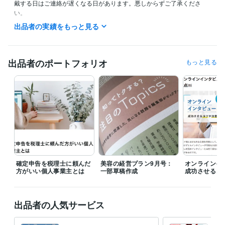
戴する日はご連絡が遅くなる日があります。悪しからずご了承くださ
い。
出品者の実績をもっと見る
経験職種
管理 / 経理
経験年数 : 4年
ライフスタイル・その他 / 講師・インストラクター
経験年数 : 15年
出品者のポートフォリオ
もっと見る
受賞歴
あなたもお客様もハッピーになれる！セミナー講師のはじめかた
独
学だけで理転して公立大学に現役合格したたった３つの方法
資格・検定
日商簿記検定3級
取得年 : 2005年
2級FP技能士
取得年 : 2022年
知的財産管理技能検定
取得年 : 2023年
ビジネス・クリエイティブツール
Excel:15年
Google ドキュメント:5年
Word:15年
確定申告を税理士に頼んだ
美容の経営プラン9月号：
オンラインイ
方がいい個人事業主とは
一部草稿作成
成功させるコ
得意分野
ライティング・翻訳
ブログ記事作成
電子書籍
ライティング
WEBライティング
執筆
文章
記事
出品者の人気サービス
ブログ
まとめ記事
代筆
ライター