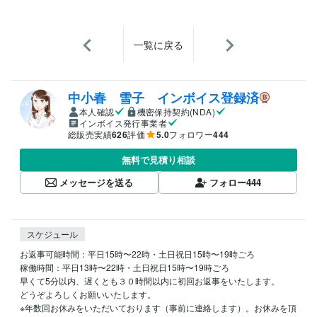
一覧に戻る
中小春 雪子 インボイス登録済
本人確認
機密保持契約(NDA)
インボイス発行事業者
総販売実績
626
評価
5.0
フォロワー
444
無料で見積り相談
メッセージを送る
フォロー
444
スケジュール
お返事可能時間：平日15時〜22時・土日祝日15時〜19時ごろ

稼働時間：平日13時〜22時・土日祝日15時〜19時ごろ

早くて5分以内、遅くとも３０時間以内に初回お返事をいたします。

どうぞよろしくお願いいたします。

※年数回お休みをいただいております（事前に連絡します）。お休みを頂