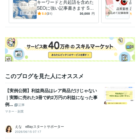
キーワードと共起語を含めた
品質
SEOに強い記事書きます SE
きし
O1位多数 10記事以上一括
金・
5.0
(31)
30,000
円
5.0
購入者様用♪丁寧に執筆しま
任せ
す
このブログを見た人にオススメ
【実例公開】利益商品はレア商品だけじゃない
｜実際に売れた3冊で約2万円の利益になった事
例...
記事
マネー・副業
えな eBayスタートサポーター
2026/06/15 07:17