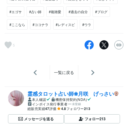
#エゴサ
#占い師
#複雑愛
#過去の自分
#ブログ
#ここなら
#ココナラ
#レディスピ
#ウラ
5
一覧に戻る
霊感タロット占い師❀月咲 げっさい
本人確認
機密保持契約(NDA)
インボイス発行事業者
未登録
総販売実績
47
評価
4.8
フォロワー
213
メッセージを送る
フォロー
213