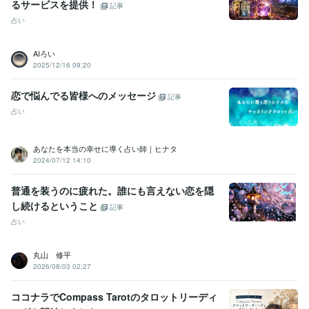
るサービスを提供！
記事
占い
AIろい
2025/12/16 09:20
恋で悩んでる皆様へのメッセージ
記事
占い
あなたを本当の幸せに導く占い師｜ヒナタ
2024/07/12 14:10
普通を装うのに疲れた。誰にも言えない恋を隠
し続けるということ
記事
占い
丸山 修平
2026/08/03 02:27
ココナラでCompass Tarotのタロットリーディ