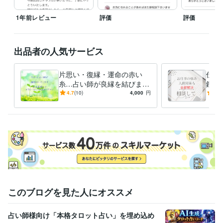
1年前レビュー
評価
評価
出品者の人気サービス
片思い・復縁・運命の赤い
仕事
糸…占い師が良縁を結びます
鑑定
効力の高さに定評がありま
単刀
4.7
(10)
4,000
円
4.7
す！恋愛成就の縁結びはお任
明し
せください
定結
このブログを見た人にオススメ
占い師様向け「本格タロット占い」を埋め込め