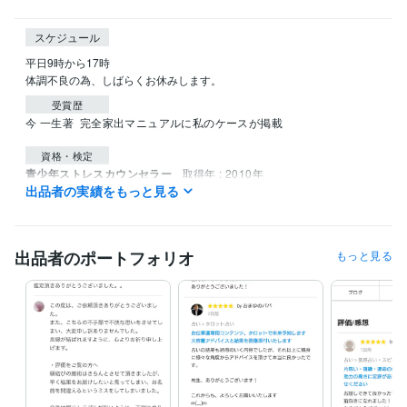
スケジュール
平日9時から17時

受賞歴
今 一生著  完全家出マニュアルに私のケースが掲載
資格・検定
青少年ストレスカウンセラー
取得年 : 2010年
出品者の実績をもっと見る
普通自動車免許
取得年 : 2009年
メンタルケア心理士
取得年 : 2010年
メンタルケア心理専門士
取得年 : 2011年
スピルチュアルタロット士
取得年 : 2021年
出品者のポートフォリオ
もっと見る
タロット士
取得年 : 2021年
得意分野
悩み相談・カウンセリング
福祉相談（障碍児二人の母です）
福祉
お金
手続き
相談
離婚
障害
手当
障碍児
発達障害
生活保護