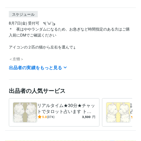
スケジュール
8月7日(金) 受付可　٩( 'ω' )و

＊　夜はややランダムになるため、お急ぎなど時間指定のある方はご購
入前にDMでご確認ください

アイコンの２匹の猫から左右を選んで↓

＜左猫＞

見切り・損切り大事な時　論理的な考え方優先で

出品者の実績をもっと見る
＜右猫＞

心踊る出来事がありそう　でも地に足をしっかりつけて
出品者の人気サービス
受賞歴
開始２ヶ月足らずでココナラシルバー会員となりました。感謝！
リアルタイム★30分★チャッ
詳細
得意分野
トでタロット占います トー
占い
占い
タロット、数秘術、ルノルマン、オラクル
クルームを利用したリアルタ
わか
5.0
(374)
3,500
円
5.0
恋愛
仕事
結婚
離婚
進路
運勢
自分占い
イム鑑定！