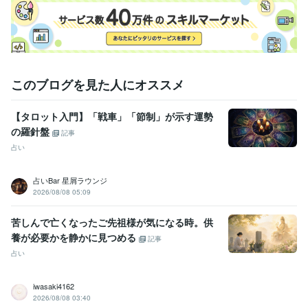
このブログを見た人にオススメ
【タロット入門】「戦車」「節制」が示す運勢
の羅針盤
記事
占い
占いBar 星屑ラウンジ
2026/08/08 05:09
苦しんで亡くなったご先祖様が気になる時。供
養が必要かを静かに見つめる
記事
占い
iwasaki4162
2026/08/08 03:40