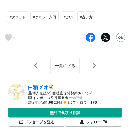
#タロット
#タロット入門
#占い
#占い方
5
一覧に戻る
白猫メオ
本人確認
機密保持契約(NDA)
インボイス発行事業者
未登録
総販売実績
1,085
評価
5.0
フォロワー
178
無料で見積り相談
メッセージを送る
フォロー
178