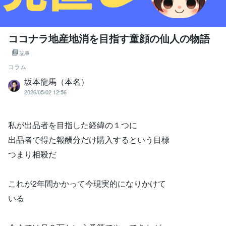
ココナラ地産地消を目指す童顔の仙人の物語
記事
コラム
坂本龍馬（本名）
2026/05/02 12:56
私が出品者を目指した経緯の１つに
出品者で得た報酬分だけ購入するという目標
つまり相殺だ
これが2年間かかって今現実的になりかけて
いる