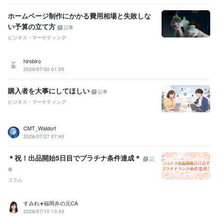
ホームページ制作にかかる費用相場と失敗しな
い予算の立て方
記事
ビジネス・マーケティング
hirobiro
2026/07/30 01:55
購入者を大事にしてほしい
記事
ビジネス・マーケティング
CMT_Waldorf
2026/07/27 07:40
＊祝！出品開始5日目でプラチナ条件達成＊
記
事
コラム
すみれ✈️福岡弁の元CA
2026/07/10 13:43