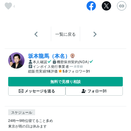
4
一覧に戻る
坂本龍馬（本名）
本人確認
機密保持契約(NDA)
インボイス発行事業者
未登録
総販売実績
18
評価
5.0
フォロワー
31
無料で見積り相談
メッセージを送る
フォロー
31
スケジュール
24時〜9時位寝てること多め
