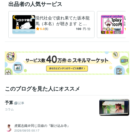
出品者の人気サービス
資格・検定
上級心理カウンセラー
取得年 : 2023年
日商簿記検定3級
取得年 : 2002年
現代社会で疲れ果てた坂本龍
坂本
普通自動車第一種運転免許
取得年 : 2002年
馬（本名）が聴きます とあ
試せ
普通自動二輪免許
取得年 : 2002年
る曲を200回聴いて思いつい
らい
5.0
(5)
100
円
/分
5.0
情報処理技術者能力認定試験
取得年 : 2002年
た商品です。シロクマ募集中
対応
カラーコーディネーター
取得年 : 2015年
潜水士
取得年 : 2003年
エアロビックダンスインストラクター
取得年 : 2003年
秘書技能検定3級
取得年 : 2002年
ビジネス・クリエイティブツール
Excel:3年
Word:3年
Canva:2年
得意分野
このブログを見た人にオススメ
悩み相談・カウンセリング
上級心理カウンセラー
戸籍の改名
学歴
予算
記事
和歌山県立田辺商業高校
2001年3月 ~ 2003年2月
コラム
ヒューマンアカデミー大阪校
2003年3月 ~ 2004年2月
虎紫志織＠同じ目線の『駆け込み寺』
2026/08/05 00:17