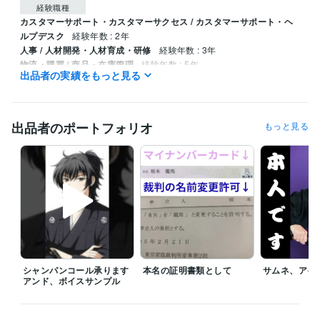
経験職種
カスタマーサポート・カスタマーサクセス / カスタマーサポート・ヘ
ルプデスク
経験年数 : 2年
人事 / 人材開発・人材育成・研修
経験年数 : 3年
物流・購買 / 商品・在庫管理
経験年数 : 5年
出品者の実績をもっと見る
ライフスタイル・その他 / 講師・インストラクター
経験年数 : 2年
ライフスタイル・その他 / その他
経験年数 : 5年
職歴
出品者のポートフォリオ
もっと見る
セントラルスポーツ 大阪都島
2004年3月 ~ 2005年2月
パチンコ123 和歌山田辺店
2005年3月 ~ 2006年2月
ガールズバーフォレスト大阪宗右衛門町
2009年3月 ~ 2009年9月
ダイハツ工業株式会社 京都工場
2010年3月 ~ 2010年9月
日本郵政株式会社 和歌山南部郵便局
2011年3月 ~ 2011年9月
Amazon小田原
2017年3月 ~ 2020年2月
受賞歴
日本テレビ　バンキシャ　コロナ禍で増える危険運転について
国民
体育大会カヌーフラットウォーター５００メートル準決勝進出
ココ
シャンパンコール承ります
本名の証明書類として
サムネ、アイ
ナラゼロイチ達成１０ヶ月の死闘の末、匍匐前進でゴール
®️ランクな
アンド、ボイスサンプル
がらもコンサル商品を売る
ゴールドランクに昇格
初級ダンジョン創
設