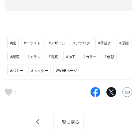
#絵
#イラスト
#デザイン
#アナログ
#手描き
#原画
#配送
#チラシ
#写真
#加工
#カラー
#色彩
#バナー
#ヘッダー
#WEBページ
2
一覧に戻る