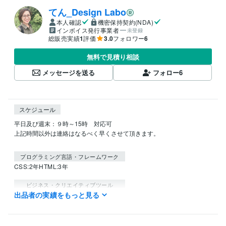
てん_Design Labo
本人確認
機密保持契約(NDA)
インボイス発行事業者
未登録
総販売実績
1
評価
3.0
フォロワー
6
無料で見積り相談
メッセージを送る
フォロー
6
スケジュール
平日及び週末：９時～15時　対応可

上記時間以外は連絡はなるべく早くさせて頂きます。

プログラミング言語・フレームワーク
CSS:2年
HTML:3年
ビジネス・クリエイティブツール
出品者の実績をもっと見る
STUDIO:0年
Wix:2年
WordPress:2年
ペライチ:2年
Access:1年
Excel:5年
Google スプレッドシート:3年
PowerPoint:1年
Word:3年
Adobe Photoshop:3年
Adobe Illustrator:3年
Canva:2年