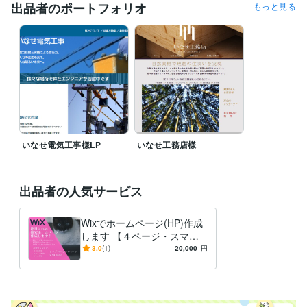
出品者のポートフォリオ
もっと見る
得意分野
Web制作・HP作成・EC構築
Webデザイン
いなせ電気工事様LP
いなせ工務店様
出品者の人気サービス
Wixでホームページ(HP)作成
します 【４ページ・スマホ
対応】格安です。
3.0
(1)
20,000
円