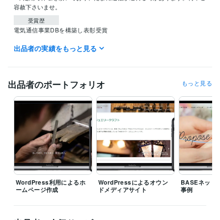
容赦下さいませ。
受賞歴
電気通信事業DBを構築し表彰受賞
出品者の実績をもっと見る
資格・検定
経済産業省推進資格ITコーディネータ
取得年 : 2021年
ITパスポート
取得年 : 2020年
EC-CUBE インテグレートパートナー
取得年 : 2021年
出品者のポートフォリオ
もっと見る
ITコーディネータ（ITC）
取得年 : 2020年
ITパスポート
取得年 : 2019年
プログラミング言語・フレームワーク
CSS:15年
HTML:15年
JavaScript:15年
PHP:12年
SQL:12年
MySQL:12年
ビジネス・クリエイティブツール
WordPress:15年
Google サイト:5年
Google スプレッドシート:10年
Google スライド:10年
Google ドキュメント:10年
BASE:5年
EC-CUBE:10年
Shopify:5年
STORES:1年
カラーミーショップ:2年
WordPress利用によるホ
WordPressによるオウン
BASEネット
ームページ作成
ドメディアサイト
事例
Google Analytics:10年
Google Search Console:10年
Google Tag Manager:10年
PageSpeed Insights:10年
ChatGPT:2年
Adobe Photoshop:10年
CapCut:3年