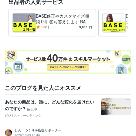
出品者の人気サービス
得意分野
Web制作・HP作成・EC構築
ネットショップ等のWebサイト制作
BASE修正やカスタマイズ相
BA
ホームページ
ネットショップ
ECサイト
ブログ
WordPress
談1問1答お答えします BASE
タマ
サイト
BASE
WEBサイト
SEO
html
集客・マーケティング相談
の使い方や作り方、複雑な商
WEBやSNS等デジタルマーケティング
トシ
5.0
(1)
3,000
円
-
(1)
WEBサイト
Instagram
品登録のやり方など相談質問
Twitter
Facebook
インスタグラム
代行
ツイッター
フェイスブック
LINE
メルマガ
マーケティング
このブログを見た人にオススメ
あなたの商品は、誰に、どんな変化を届けたい
のですか？
記事
ビジネス・マーケティング
しん｜つくり手応援サポーター
2026/08/03 23:46