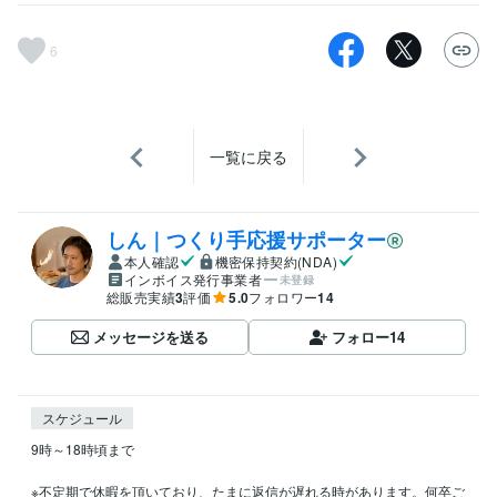
6
一覧に戻る
しん｜つくり手応援サポーター
本人確認
機密保持契約(NDA)
インボイス発行事業者
未登録
総販売実績
3
評価
5.0
フォロワー
14
メッセージを送る
フォロー
14
スケジュール
9時～18時頃まで

※不定期で休暇を頂いており、たまに返信が遅れる時があります。何卒ご