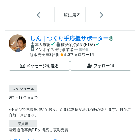
一覧に戻る
しん｜つくり手応援サポーター
本人確認
機密保持契約(NDA)
インボイス発行事業者
未登録
総販売実績
3
評価
5.0
フォロワー
14
メッセージを送る
フォロー
14
スケジュール
9時～18時頃まで

※不定期で休暇を頂いており、たまに返信が遅れる時があります。何卒ご
容赦下さいませ。
受賞歴
電気通信事業DBを構築し表彰受賞