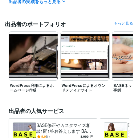
出品者の実績をもっと見る
資格・検定
経済産業省推進資格ITコーディネータ
取得年 : 2021年
ITパスポート
取得年 : 2020年
EC-CUBE インテグレートパートナー
取得年 : 2021年
出品者のポートフォリオ
もっと見る
ITコーディネータ（ITC）
取得年 : 2020年
ITパスポート
取得年 : 2019年
プログラミング言語・フレームワーク
CSS:15年
HTML:15年
JavaScript:15年
PHP:12年
SQL:12年
MySQL:12年
ビジネス・クリエイティブツール
WordPress:15年
Google サイト:5年
Google スプレッドシート:10年
Google スライド:10年
Google ドキュメント:10年
BASE:5年
EC-CUBE:10年
Shopify:5年
STORES:1年
カラーミーショップ:2年
WordPress利用によるホ
WordPressによるオウン
BASEネット
ームページ作成
ドメディアサイト
事例
Google Analytics:10年
Google Search Console:10年
Google Tag Manager:10年
PageSpeed Insights:10年
ChatGPT:2年
Adobe Photoshop:10年
CapCut:3年
出品者の人気サービス
得意分野
Web制作・HP作成・EC構築
ネットショップ等のWebサイト制作
BASE修正やカスタマイズ相
BA
ホームページ
ネットショップ
ECサイト
ブログ
WordPress
談1問1答お答えします BASE
タマ
サイト
BASE
WEBサイト
SEO
html
集客・マーケティング相談
の使い方や作り方、複雑な商
WEBやSNS等デジタルマーケティング
トシ
5.0
(1)
3,000
円
-
(1)