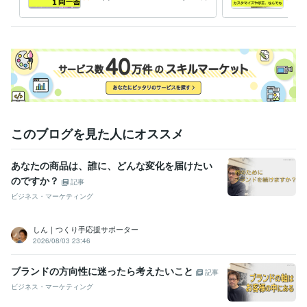
WEBサイト
Instagram
品登録のやり方など相談質問
Twitter
Facebook
インスタグラム
代行
ツイッター
フェイスブック
LINE
メルマガ
マーケティング
このブログを見た人にオススメ
あなたの商品は、誰に、どんな変化を届けたい
のですか？
記事
ビジネス・マーケティング
しん｜つくり手応援サポーター
2026/08/03 23:46
ブランドの方向性に迷ったら考えたいこと
記事
ビジネス・マーケティング