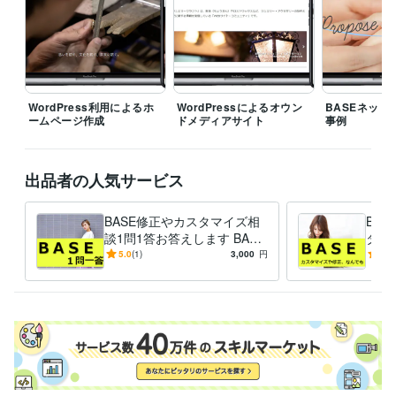
CSS:15年
HTML:15年
JavaScript:15年
PHP:12年
SQL:12年
MySQL:12年
ビジネス・クリエイティブツール
WordPress:15年
Google サイト:5年
Google スプレッドシート:10年
Google スライド:10年
Google ドキュメント:10年
BASE:5年
EC-CUBE:10年
Shopify:5年
STORES:1年
カラーミーショップ:2年
WordPress利用によるホ
WordPressによるオウン
BASEネット
ームページ作成
ドメディアサイト
事例
Google Analytics:10年
Google Search Console:10年
Google Tag Manager:10年
PageSpeed Insights:10年
ChatGPT:2年
Adobe Photoshop:10年
CapCut:3年
出品者の人気サービス
得意分野
Web制作・HP作成・EC構築
ネットショップ等のWebサイト制作
BASE修正やカスタマイズ相
BA
ホームページ
ネットショップ
ECサイト
ブログ
WordPress
談1問1答お答えします BASE
タマ
サイト
BASE
WEBサイト
SEO
html
集客・マーケティング相談
の使い方や作り方、複雑な商
WEBやSNS等デジタルマーケティング
トシ
5.0
(1)
3,000
円
-
(1)
WEBサイト
Instagram
品登録のやり方など相談質問
Twitter
Facebook
インスタグラム
代行
ツイッター
フェイスブック
LINE
メルマガ
マーケティング