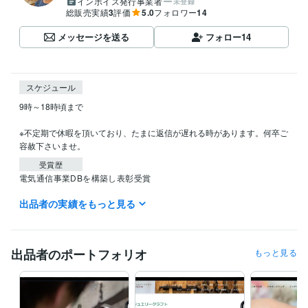
インボイス発行事業者
未登録
総販売実績
3
評価
5.0
フォロワー
14
メッセージを送る
フォロー
14
スケジュール
9時～18時頃まで

※不定期で休暇を頂いており、たまに返信が遅れる時があります。何卒ご
容赦下さいませ。
受賞歴
電気通信事業DBを構築し表彰受賞
出品者の実績をもっと見る
資格・検定
経済産業省推進資格ITコーディネータ
取得年 : 2021年
ITパスポート
取得年 : 2020年
EC-CUBE インテグレートパートナー
取得年 : 2021年
出品者のポートフォリオ
もっと見る
ITコーディネータ（ITC）
取得年 : 2020年
ITパスポート
取得年 : 2019年
プログラミング言語・フレームワーク