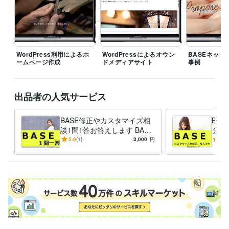
MySQL:12年
ビジネス・クリエイティブツール
WordPress:15年
Google サイト:5年
Google スプレッドシート:10年
Google スライド:10年
Google ドキュメント:10年
BASE:5年
EC-CUBE:10年
Shopify:5年
STORES:1年
カラーミーショップ:2年
WordPress利用によるホ
WordPressによるオウン
BASEネット
ームページ作成
ドメディアサイト
事例
Google Analytics:10年
Google Search Console:10年
Google Tag Manager:10年
PageSpeed Insights:10年
ChatGPT:2年
Adobe Photoshop:10年
CapCut:3年
出品者の人気サービス
得意分野
Web制作・HP作成・EC構築
ネットショップ等のWebサイト制作
BASE修正やカスタマイズ相
BA
ホームページ
ネットショップ
ECサイト
ブログ
WordPress
談1問1答お答えします BASE
タマ
サイト
BASE
WEBサイト
SEO
html
集客・マーケティング相談
の使い方や作り方、複雑な商
WEBやSNS等デジタルマーケティング
トシ
5.0
(1)
3,000
円
-
(1)
WEBサイト
Instagram
品登録のやり方など相談質問
Twitter
Facebook
インスタグラム
代行
ツイッター
フェイスブック
LINE
メルマガ
マーケティング