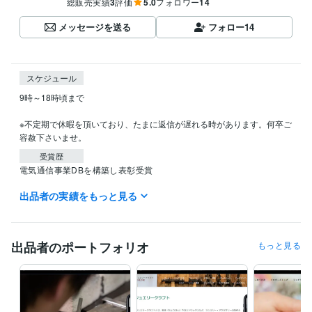
総販売実績
3
評価
5.0
フォロワー
14
メッセージを送る
フォロー
14
スケジュール
9時～18時頃まで

※不定期で休暇を頂いており、たまに返信が遅れる時があります。何卒ご
容赦下さいませ。
受賞歴
電気通信事業DBを構築し表彰受賞
出品者の実績をもっと見る
資格・検定
経済産業省推進資格ITコーディネータ
取得年 : 2021年
ITパスポート
取得年 : 2020年
EC-CUBE インテグレートパートナー
取得年 : 2021年
出品者のポートフォリオ
もっと見る
ITコーディネータ（ITC）
取得年 : 2020年
ITパスポート
取得年 : 2019年
プログラミング言語・フレームワーク
CSS:15年
HTML:15年
JavaScript:15年
PHP:12年
SQL:12年