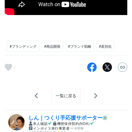
#ブランディング
#商品開発
#ブランド戦略
#差別化
1
一覧に戻る
しん｜つくり手応援サポーター
本人確認
機密保持契約(NDA)
インボイス発行事業者
未登録