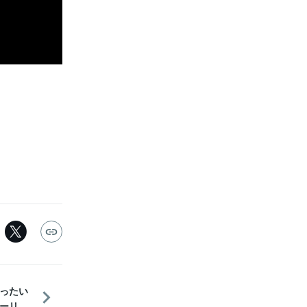
ったい
リ...