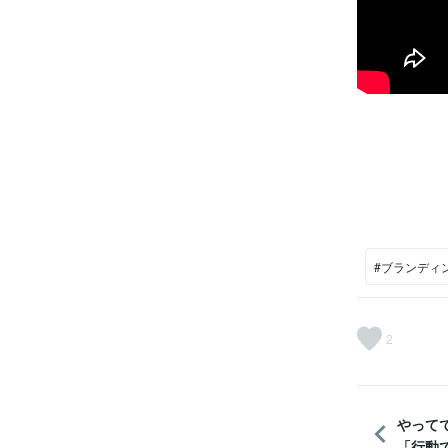
#ブランディ
2
やって
「行動で