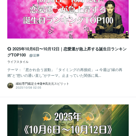
💞 2025年10月6日〜10月12日｜恋愛運が急上昇する誕生日ランキン
グTOP100
記事
ライフスタイル
テーマ：「惹かれ合う波動」「タイミングの再接続」→ 今週は“縁の再
燃”と“想いの通い直し”がテーマ。止まっていた関係に風...
縁結専門鑑定士✙蓮✙高次元スピリット
2025/10/08 02:05