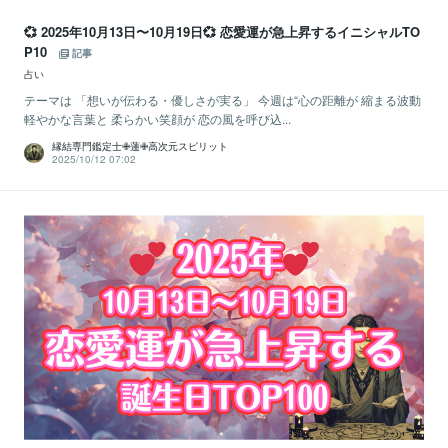
💞 2025年10月13日〜10月19日💞 恋愛運が急上昇するイニシャルTO
P10
記事
占い
テーマは 「想いが伝わる・優しさが実る」 今週は“心の距離が 縮まる波動
軽やかな言葉と 柔らかい笑顔が 恋の風を呼び込...
縁結専門鑑定士✙蓮✙高次元スピリット
2025/10/12 07:02