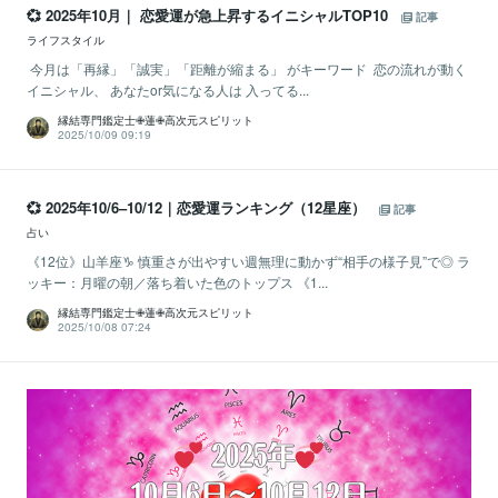
💞 2025年10月｜ 恋愛運が急上昇するイニシャルTOP10
記事
ライフスタイル
今月は「再縁」「誠実」「距離が縮まる」 がキーワード 恋の流れが動く
イニシャル、 あなたor気になる人は 入ってる...
縁結専門鑑定士✙蓮✙高次元スピリット
2025/10/09 09:19
💞 2025年10/6–10/12｜恋愛運ランキング（12星座）
記事
占い
《12位》山羊座♑ 慎重さが出やすい週無理に動かず“相手の様子見”で◎ ラ
ッキー：月曜の朝／落ち着いた色のトップス 《1...
縁結専門鑑定士✙蓮✙高次元スピリット
2025/10/08 07:24