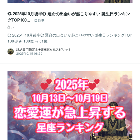
💞 2025年10月後半💞 運命の出会いが起こりやすい 誕生日ランキン
グTOP100...
記事
占い
💞 2025年10月後半💞 運命の出会いが起こりやすい 誕生日ランキングTOP
100🌙 💫 100位 → 51位...
縁結専門鑑定士✙蓮✙高次元スピリット
2025/10/15 08:59