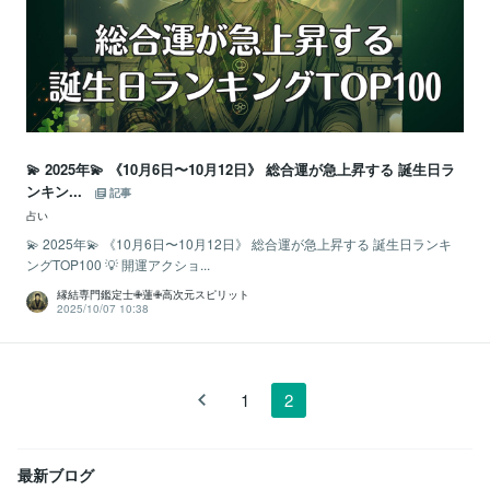
💫 2025年💫 《10月6日〜10月12日》 総合運が急上昇する 誕生日ラ
ンキン...
記事
占い
💫 2025年💫 《10月6日〜10月12日》 総合運が急上昇する 誕生日ランキ
ングTOP100 💡 開運アクショ...
縁結専門鑑定士✙蓮✙高次元スピリット
2025/10/07 10:38
1
2
最新ブログ