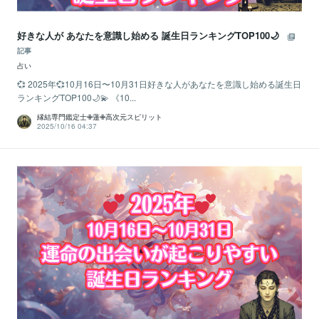
好きな人が あなたを意識し始める 誕生日ランキングTOP100🌙
記事
占い
💞 2025年💞10月16日〜10月31日好きな人があなたを意識し始める誕生日
ランキングTOP100🌙💫 《10...
縁結専門鑑定士✙蓮✙高次元スピリット
2025/10/16 04:37