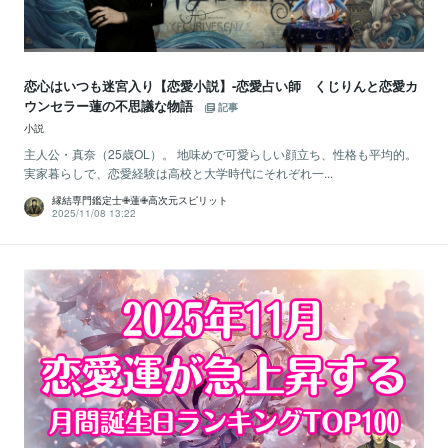
恋心はいつも迷宮入り【恋愛小説】-恋愛占い師 くじりんと恋愛カ
ウンセラー蓮の不思議な物語
記事
小説
主人公・真奈（25歳OL）。 地味めで可愛らしい顔立ち、性格も平均的。
実家暮らしで、恋愛経験は高校と大学時代にそれぞれ一...
縁結専門鑑定士✙蓮✙高次元スピリット
2025/11/08 13:22