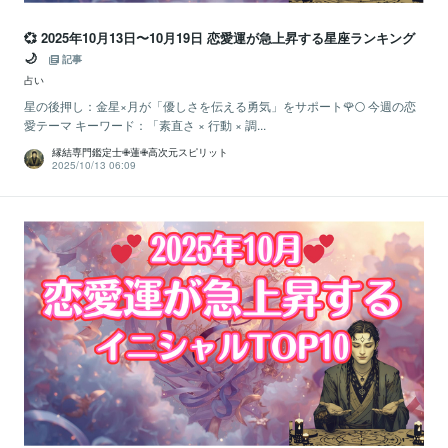
💞 2025年10月13日〜10月19日 恋愛運が急上昇する星座ランキング
🌙
記事
占い
星の後押し：金星×月が「優しさを伝える勇気」をサポート🌹🌕 今週の恋
愛テーマ キーワード：「素直さ × 行動 × 調...
縁結専門鑑定士✙蓮✙高次元スピリット
2025/10/13 06:09