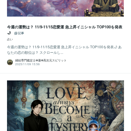
今週の運勢は？ 11/9-11/15恋愛運 急上昇イニシャル TOP100を発表
🌙
記事
占い
今週の運勢は？ 11/9-11/15恋愛運 急上昇イニシャル TOP100を発表🌙 あ
なたの恋の順位は？ スクロールし...
縁結専門鑑定士✙蓮✙高次元スピリット
2025/11/09 15:56