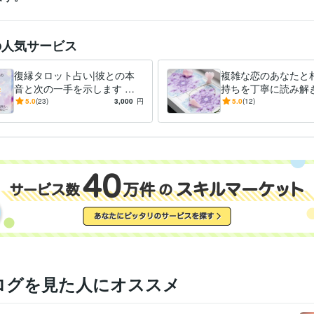
の人気サービス
復縁タロット占い|彼との本
複雑な恋のあなたと
音と次の一手を示します 既
持ちを丁寧に読み解
読スルー・ブロック中でも今
安心してお話下さい
5.0
(23)
3,000
円
5.0
(12)
すべき行動が分かる
と相手の気持ちを整
す。
ログを見た人にオススメ