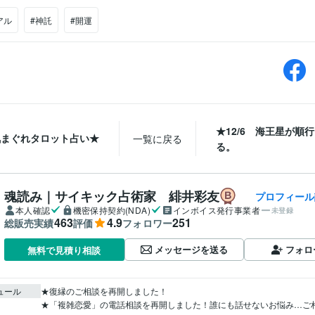
アル
#神託
#開運
★12/6 海王星が順
気まぐれタロット占い★
一覧に戻る
る。
魂読み｜サイキック占術家 緋井彩友
プロフィール
本人確認
機密保持契約(NDA)
インボイス発行事業者
未登録
463
4.9
251
総販売実績
評価
フォロワー
メッセージを送る
フォロ
無料で見積り相談
ュール
★復縁のご相談を再開しました！

★「複雑恋愛」の電話相談を再開しました！誰にも話せないお悩み…ご