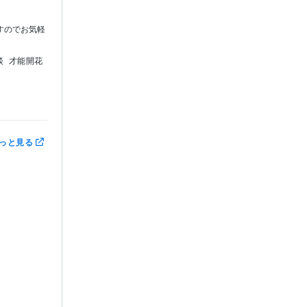
すのでお気軽
談
才能開花
ツ
っと見る