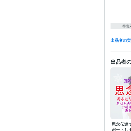
得意
出品者の
出品者
思念伝達
ポートし