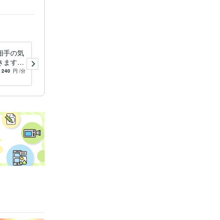
相手の気
悩めるあなたへ★ルーンやタ
きます
ロットで占います 恋愛、仕
。あなた
事運、あの人の気持ちなど…
240
円
/分
5.0
(9)
200
円
/分
理しま