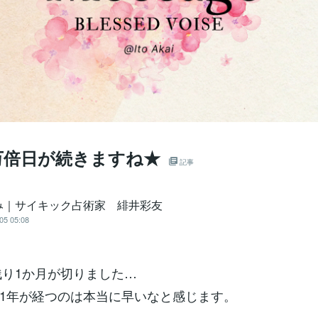
万倍日が続きますね★
記事
み｜サイキック占術家 緋井彩友
05 05:08
も残り1か月が切りました…
1年が経つのは本当に早いなと感じます。