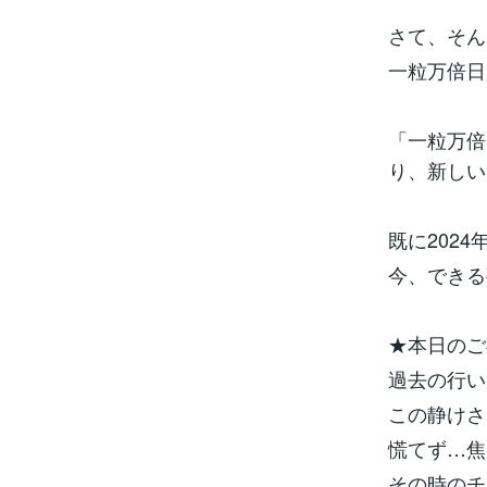
さて、そん
一粒万倍日
「一粒万倍
り、新しい
既に202
今、できる
★本日のご
過去の行い
この静けさ
慌てず…焦
その時のチ