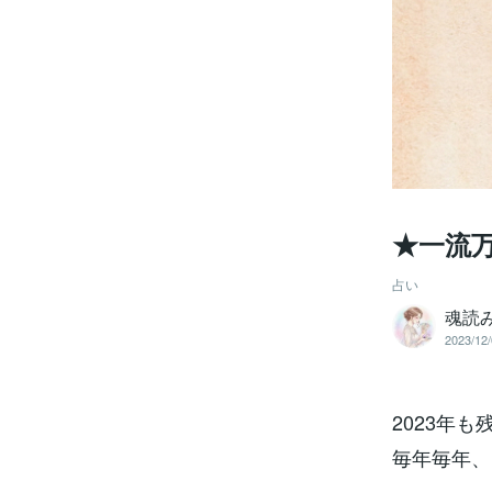
★一流
占い
魂読
2023/12/
2023年
毎年毎年、