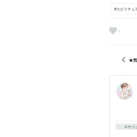
#スピリチュ
4
★
スケジ