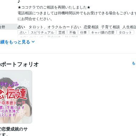
♪

★ココナラでのご相談を再開いたしました★

電話相談につきましては待機時間以外でもお受けできる場合もございま
にお問合せください。
占い
タロット、オラクルカード占い
恋愛相談
子育て相談
人生相
分野
占い
スピリチュアル
霊感
不倫
仕事
キャバ嬢の恋愛
タロット
カウンセリング
思念伝達
対人関係
実績をもっと見る
占い
占術師の育成
占い
タロットカード
オラクルカード
占術
占いのやり方
占いのコ
のポートフォリオ
も
で恋愛成就のサ
ます。