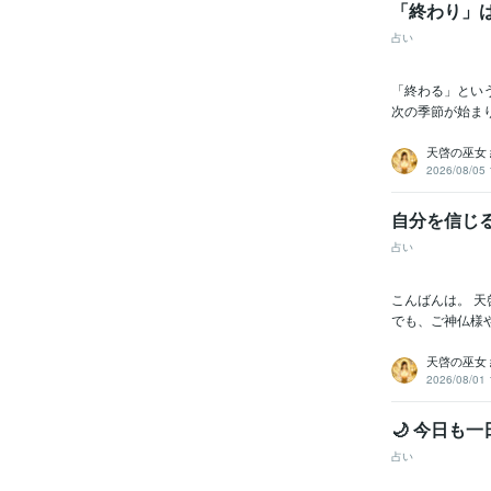
「終わり」
占い
「終わる」とい
次の季節が始ま
天啓の巫女
2026/08/05 
自分を信じ
占い
こんばんは。 
でも、ご神仏様
天啓の巫女
2026/08/01 
🌙 今日も
占い