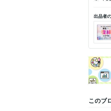
出品者
このブ