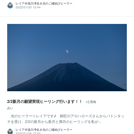
レイア＠強力浄化＆光のご縁結びヒーラー
2022/01/30 13:44
2/2新月の願望実現ヒーリング行います！！
告知
占い
光のヒーラー☆レイアです♪ 師匠のアロハローズさんからバトンタッ
チを受け、2/2の新月から新月と満月のヒーリングを私が...
レイア＠強力浄化＆光のご縁結びヒーラー
2022/01/26 15:50