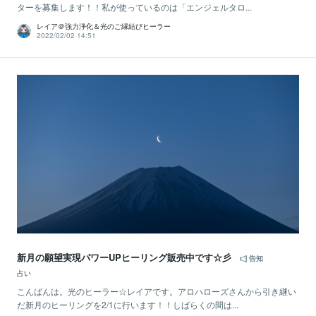
ターを募集します！！私が使っているのは「エンジェルタロ...
レイア＠強力浄化＆光のご縁結びヒーラー
2022/02/02 14:51
新月の願望実現パワーUPヒーリング販売中です☆彡
告知
占い
こんばんは。光のヒーラー☆レイアです。アロハローズさんから引き継い
だ新月のヒーリングを2/1に行います！！しばらくの間は...