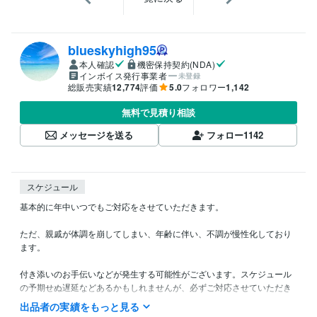
blueskyhigh95
本人確認
機密保持契約(NDA)
インボイス発行事業者
未登録
総販売実績
12,774
評価
5.0
フォロワー
1,142
無料で見積り相談
メッセージを送る
フォロー
1142
スケジュール
基本的に年中いつでもご対応をさせていただきます。

ただ、親戚が体調を崩してしまい、年齢に伴い、不調が慢性化しており
ます。

付き添いのお手伝いなどが発生する可能性がございます。スケジュール
の予期せぬ遅延などあるかもしれませんが、必ずご対応させていただき
ます。どうぞご容赦ください。

出品者の実績をもっと見る