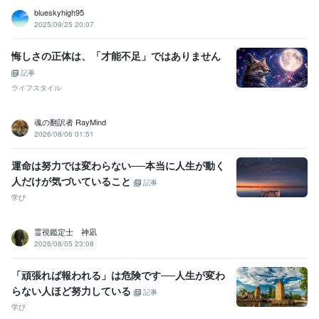
blueskyhigh95
2025/09/25 20:07
悔しさの正体は、「才能不足」ではありません
記事
ライフスタイル
魂の翻訳者 RayMind
2026/08/06 01:51
運命は努力では変わらない──本当に人生が動く
人だけが気づいていること
記事
学び
霊視鑑定士 神凪
2026/08/05 23:08
「頑張れば報われる」は危険です──人生が変わ
らない人ほど努力している
記事
学び