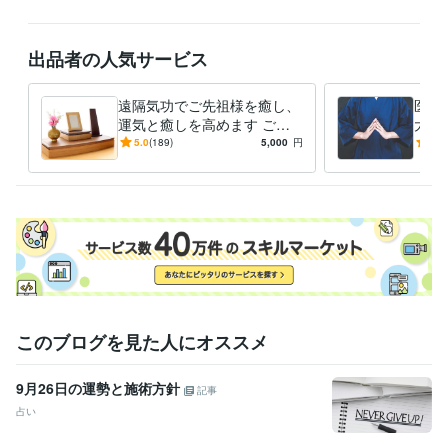
基本的には毎日お客様のご要望を承りますが、午前中は本業があるた
め、お返事が遅れることがございます。何卒ご容赦くださいませ。

出品者の人気サービス
また、地方在住のため、月に数回ほど親戚のお手伝い関係で何度かお休
みが入る可能性がございます。誠に申し訳ございませんが、何卒宜しく
遠隔気功でご先祖様を癒し、
医学
お願い致します。

運気と癒しを高めます ご先
大周
祖様の応援と共に幸せを掴
医学
5.0
(189)
5,000
円
5.0
23時以降は気の修練と遠隔気功に集中しております。そのためお返事が
む、温かいサービスです
新し
翌日にずれ込むことがございます。誠に恐縮ですがご了承いただければ
受賞歴
ココナラ販売件数3000件突破
ココナラ販売件数5000件突破
ココナ
ラ販売件数10000件突破
このブログを見た人にオススメ
9月26日の運勢と施術方針
記事
占い