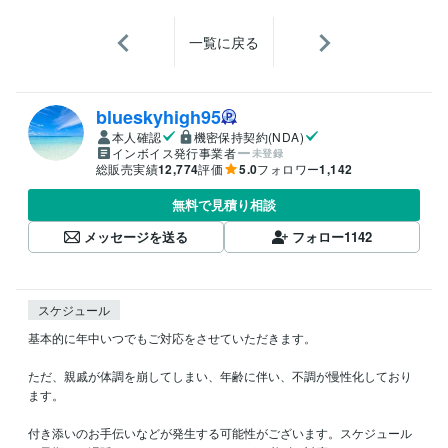
一覧に戻る
blueskyhigh95
本人確認
機密保持契約(NDA)
インボイス発行事業者
未登録
総販売実績
12,774
評価
5.0
フォロワー
1,142
無料で見積り相談
メッセージを送る
フォロー
1142
スケジュール
基本的に年中いつでもご対応をさせていただきます。

ただ、親戚が体調を崩してしまい、年齢に伴い、不調が慢性化しており
ます。

付き添いのお手伝いなどが発生する可能性がございます。スケジュール