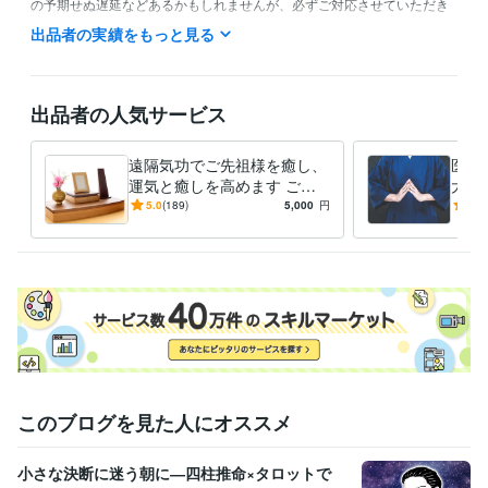
の予期せぬ遅延などあるかもしれませんが、必ずご対応させていただき
ます。どうぞご容赦ください。

出品者の実績をもっと見る
基本的には毎日お客様のご要望を承りますが、午前中は本業があるた
め、お返事が遅れることがございます。何卒ご容赦くださいませ。

出品者の人気サービス
また、地方在住のため、月に数回ほど親戚のお手伝い関係で何度かお休
みが入る可能性がございます。誠に申し訳ございませんが、何卒宜しく
遠隔気功でご先祖様を癒し、
医学
お願い致します。

運気と癒しを高めます ご先
大周
祖様の応援と共に幸せを掴
医学
5.0
(189)
5,000
円
5.0
23時以降は気の修練と遠隔気功に集中しております。そのためお返事が
む、温かいサービスです
新し
翌日にずれ込むことがございます。誠に恐縮ですがご了承いただければ
受賞歴
ココナラ販売件数3000件突破
ココナラ販売件数5000件突破
ココナ
ラ販売件数10000件突破
このブログを見た人にオススメ
小さな決断に迷う朝に―四柱推命×タロットで