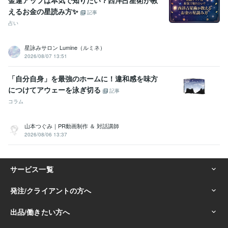
金運アップは本気で知りたい？西洋占星術が教
えるお金の星読み方✨
記事
占い
星詠みサロン Lumine（ルミネ）
2026/08/07 13:51
「自分自身」を最強のホームに！違和感を味方
につけてアウェーを泳ぎ切る
記事
コラム
山本つぐみ｜PR動画制作 ＆ 対話講師
2026/08/06 13:37