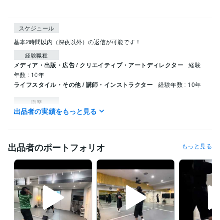
スケジュール
基本2時間以内（深夜以外）の返信が可能です！
経験職種
メディア・出版・広告 / クリエイティブ・アートディレクター
経験
年数 : 10年
ライフスタイル・その他 / 講師・インストラクター
経験年数 : 10年
職歴
出品者の実績をもっと見る
個人
2017年4月 ~ 現在
受賞歴
Head Hunter
No Dout
出品者のポートフォリオ
もっと見る
ビジネス・クリエイティブツール
Adobe Premiere Pro:3年
Final Cut Pro:3年
Filmora:8年
CapCut:4年
InShot:3年
得意分野
オンラインレッスン・習い事
ダンス振り付け
ダンスレッスン
ダンス