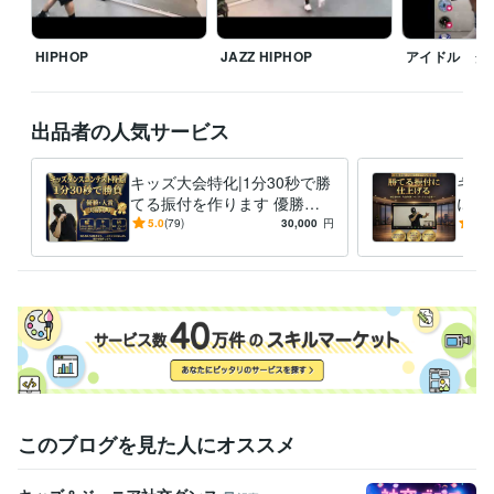
語学力
英語
日常会話レベル
HIPHOP
JAZZ HIPHOP
アイドル ダ
出品者の人気サービス
キッズ大会特化|1分30秒で勝
キッ
てる振付を作ります 優勝・
に仕
入賞実績多数。結果を出す振
時間
5.0
(79)
30,000
円
5.0
付に特化
げま
このブログを見た人にオススメ