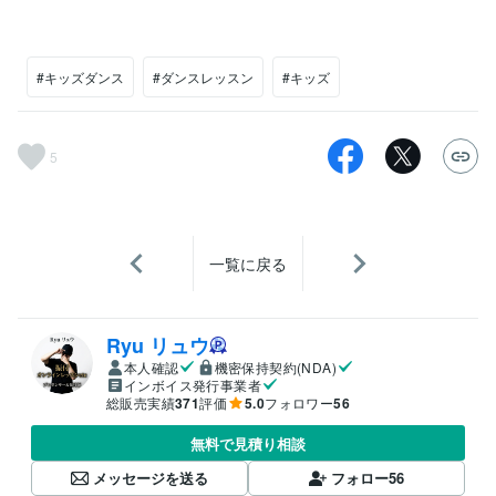
#キッズダンス
#ダンスレッスン
#キッズ
5
一覧に戻る
Ryu リュウ
本人確認
機密保持契約(NDA)
インボイス発行事業者
総販売実績
371
評価
5.0
フォロワー
56
無料で見積り相談
メッセージを送る
フォロー
56