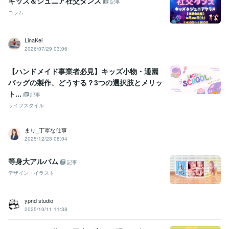
キッズ＆ジュニア社交ダンス
記事
コラム
LinaKei
2026/07/29 03:06
【ハンドメイド事業者必見】キッズ小物・通園
バッグの製作、どうする？3つの選択肢とメリッ
ト...
記事
ライフスタイル
まり_丁寧な仕事
2025/12/23 08:04
等身大アルバム
記事
デザイン・イラスト
ypnd studio
2025/10/11 11:38