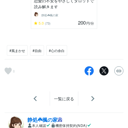
恋愛の不安をやさしくタロットで
読み解きます
静処☘️楓の家
200
5.0
円
/分
(73)
#風まかせ
#自由
#心の余白
8
一覧に戻る
静処☘️楓の家
本人確認
機密保持契約(NDA)