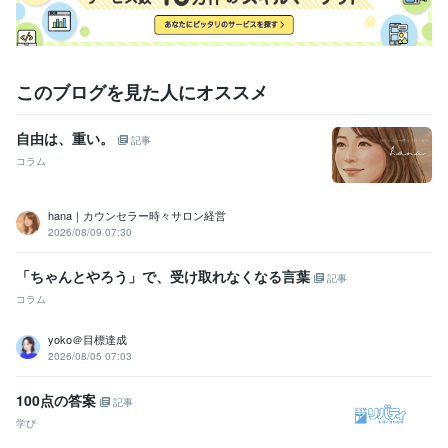
資格・検定
介護福祉士
取得年 : 2015年
日本推進カウンセラー協会認定/心理カウンセラー
取得年 : 2019年
日本推進カウンセラー協会認定/ メールカウンセラー
取得年 : 2019
このブログを見た人にオススメ
年
日本推進カウンセラー協会認定/メンタルトレーナー
取得年 : 2019年
日本推進カウンセラー協会認定/カラー心理士
取得年 : 2021年
自由は、重い。
記事
JADP認定タロットリーディングマスター
取得年 : 2022年
コラム
JADP認定四柱推命鑑定士
取得年 : 2022年
得意分野
hana｜カウンセラー時々サロン経営
占い
寄り添い相談タロット
2026/08/09 07:30
悩み相談
カウンセリング
タロット占い
占い
傾聴
メンタルケア
悩み相談・カウンセリング
悩み相談・心の整理
「ちゃんとやろう」で、受け取れなくなる言葉
記事
悩み相談
恋愛相談
日常の悩み
人間関係
気持ちの整理
コラム
yoko＠目標達成
2026/08/05 07:03
100点の答案
記事
学び