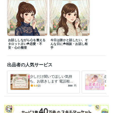
い。

✎*┈┈┈┈┈┈┈┈┈┈┈

⋆⋆本日も素敵な一日を！⋆⋆

ここは、静かに心を整える場所です。

言葉にならない疲れや、ひとりで抱えている気持ちを、そっと置いて行
お話ししながら心を整える
今日は誰かと話したい、そ
ってください。

タロット占い☘️恋愛・不
んな日に☘️相談・お話し相
安・心の整理
手
ちょっと疲れた日は、無理に答えを出さなくても大丈夫です。

出品者の人気サービス
職歴
ココナラ/お茶飲み友達⭐楓の家
2021年4月 ~ 2025年11月
少しだけ聞いてほしい気持
恋の
福祉・某介護サービス会社
2009年3月 ~ 2020年12月
ち、お聴きします 電話相談
ロッ
ココナラ/静処☘️楓の家
2025年12月 ~ 現在
のあとの追加メッセージ用と
るあ
5.0
(2)
500
円
5.0
してご利用ください♪
の流
受賞歴
元旦にプラチナランクアップ、おめでたいで賞
感動のおひねり頂き
ましたで賞
1回5時間半・電話相談マラソンで賞
相談実績500件突破
で賞