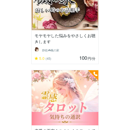
モヤモヤした悩みをやさしくお聴
きします
静処☘️楓の家
100
5.0
円
/分
(45)