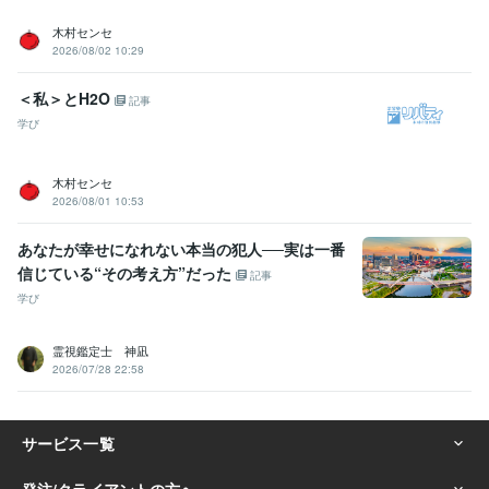
木村センセ
2026/08/02 10:29
＜私＞とH2O
記事
学び
木村センセ
2026/08/01 10:53
あなたが幸せになれない本当の犯人──実は一番
信じている“その考え方”だった
記事
学び
霊視鑑定士 神凪
2026/07/28 22:58