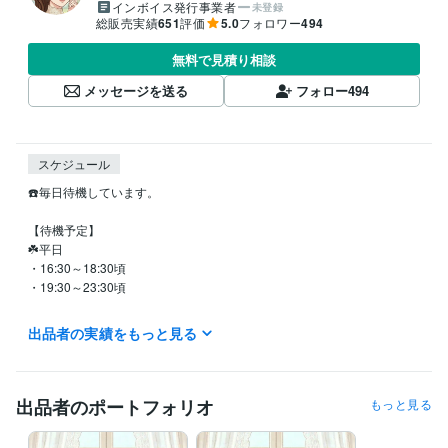
インボイス発行事業者
未登録
総販売実績
651
評価
5.0
フォロワー
494
無料で見積り相談
メッセージを送る
フォロー
494
スケジュール
☎️毎日待機しています。

【待機予定】

☘️平日

・16:30～18:30頃

・19:30～23:30頃

☘️土日、祝日

出品者の実績をもっと見る
・ランダムに待機しています。

基本は夜の待機となりますが、

日中や深夜も対応できる時は待機しています。

出品者のポートフォリオ
もっと見る
※離席中でも対応できる場合がありますので、お気軽にメッセージくださ