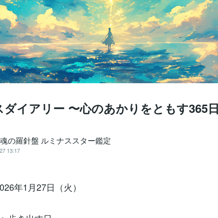
ダイアリー 〜心のあかりをともす365
️魂の羅針盤 ルミナススター鑑定
27 13:17
2026年1月27日（火）