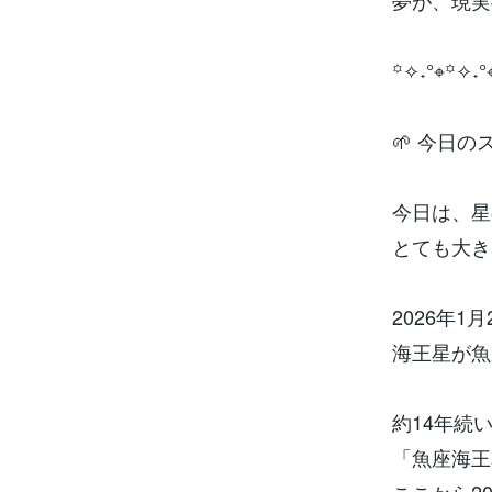
夢が、現実
꙳✧˖°⌖꙳✧˖°
🌱 今日
今日は、星
とても大き
2026年1月
海王星が魚
約14年続
「魚座海王