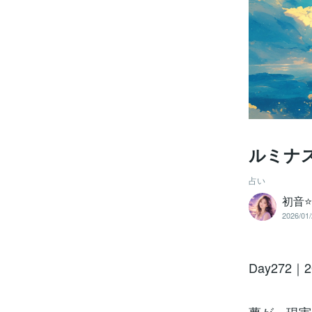
ルミナス
占い
初音⭐
2026/01/
Day272｜