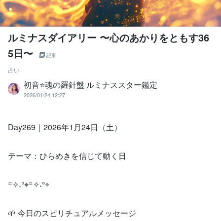
ルミナスダイアリー 〜心のあかりをともす36
5日〜
記事
占い
初音⭐️魂の羅針盤 ルミナススター鑑定
2026/01/24 12:27
Day269｜2026年1月24日（土）
テーマ：ひらめきを信じて動く日
꙳✧˖°⌖꙳✧˖°⌖
🌱 今日のスピリチュアルメッセージ