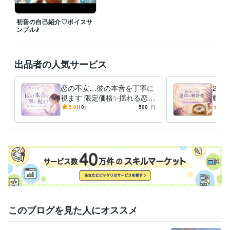
24時間いつでもご依頼いただけます。

ご返信までお時間をいただく場合もございますが、

初音の自己紹介♡ボイスサ
いただいたメッセージはすべて大切に拝見しております。安心してお問
ンプル♪
い合わせください✨

✧ 感謝を込めて ✧

出品者の人気サービス
これまでご縁をいただき、

ココナラプラチナランク12ヶ月連続キープを経験させていただきまし
恋の不安…彼の本音を丁寧に
20
た。

視ます 限定価格✨揺れる恋心
動く
タロットと心をつなぐ対話の中で、

をカードから潜在意識リーデ
愛・
5.0
(10)
500
円
5.0
今のあなたに必要なメッセージを受け取り、

ィング
毎に
未来へ進むためのヒントを

一緒に見つけていきましょう✨

あなたとのご縁を

心よりお待ちしております♡
経験職種
デザイナー / Webデザイナー
経験年数 : 1年
クリエイター / ライター・編集
経験年数 : 5年
クリエイター / 作家
経験年数 : 2年
ライフスタイル・その他 / 占い師
経験年数 : 32年
このブログを見た人にオススメ
ライフスタイル・その他 / 講師・インストラクター
経験年数 : 26年