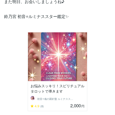
また明日、お会いしましょうね♪
鈴乃宮 初音⭐️ルミナススター鑑定✨
お悩みスッキリ！スピリチュアル
タロットで導きます
初音⭐️魂の羅針盤 ルミナススター鑑定
2,000
4.9
円
(8)