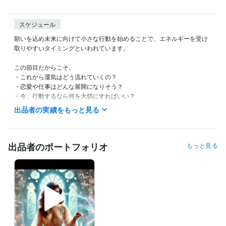
スケジュール
願いを込め未来に向けて小さな行動を始めることで、エネルギーを受け
取りやすいタイミングといわれています。

この節目だからこそ、

・これから運気はどう流れていくの？

・恋愛や仕事はどんな展開になりそう？

・今、行動するなら何を大切にすればいい？

出品者の実績をもっと見る
七夕の特別なエネルギーを味方につけてらあなたらしい未来への一歩を
見つけていきましょう✨

✧ 待機・ご相談につきまして

出品者のポートフォリオ
もっと見る
この時間に相談できますか？

待機予定を知りたいです

などございましたら、

お気軽にメッセージくださいね✨

深夜帯は直接お電話いただく方がスムーズです✨

✧ テキスト鑑定は随時受付中 ✧
