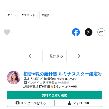
#占い
#タロット
#情熱
4
一覧に戻る
初音⭐️魂の羅針盤 ルミナススター鑑定
本人確認
機密保持契約(NDA)
インボイス発行事業者
未登録
総販売実績
476
評価
5.0
フォロワー
98
無料で見積り相談
メッセージを送る
フォロー
98