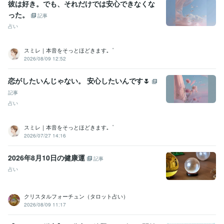
彼は好き。でも、それだけでは安心できなくな
受賞歴
った。
教室開業20周年記念表彰　
ココナラ　シルバーランク達成
八方塞が
記事
りから人生逆転！占い✕副業で希望自由を手に入れる方法
kindle出
占い
版　3ジャンル1位獲得　3冠達成
ココナラ　プラチナランク達成！
ココナラ販売300件達成
スミレ｜本音をそっとほどきます₊゜
2026/08/09 12:52
ビジネス・クリエイティブツール
Google スプレッドシート:2年
Google ドキュメント:2年
Keynote:4年
恋がしたいんじゃない。 安心したいんです🌷
Numbers:4年
Pages:4年
ChatGPT:1年
CapCut:1年
iMovie:3年
Canva:4年
記事
占い
得意分野
占い
タロットカード　オラクル・ルノルマンなど
ダウジング
スミレ｜本音をそっとほどきます₊゜
占い 鑑定
2026/07/27 14:16
悩み相談・カウンセリング
心に寄り添いお話しをお聞きします。
2026年8月10日の健康運
記事
占い
クリスタルフォーチュン（タロット占い）
2026/08/09 11:17