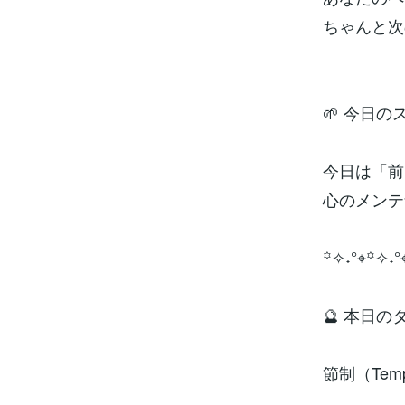
ちゃんと次
🌱 今日
今日は「前
心のメンテ
꙳✧˖°⌖꙳✧˖°
🔮 本日
節制（Temp