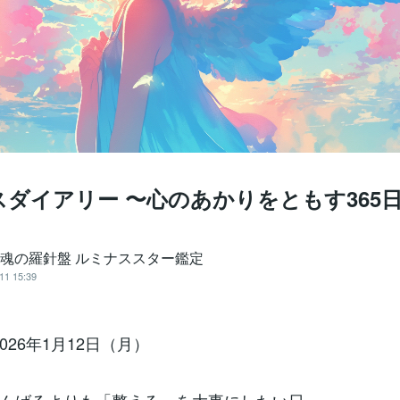
ダイアリー 〜心のあかりをともす365
️魂の羅針盤 ルミナススター鑑定
11 15:39
2026年1月12日（月）