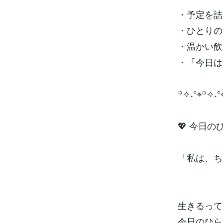
・予定を詰
・ひとりの
・温かい飲
・「今日は
꙳✧˖°⌖꙳✧˖°
💖 今日の
「私は、ち
生きるって
今日のひら