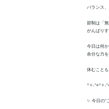
バランス、
節制は「無
がんばりす
今日は何か
余分な力を
休むことも
꙳✧˖°⌖꙳✧˖°
✨ 今日の