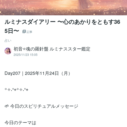
ルミナスダイアリー 〜心のあかりをともす36
5日〜
記事
占い
初音⭐️魂の羅針盤 ルミナススター鑑定
2025/11/23 15:05
Day207｜2025年11月24日（月）
꙳✧˖°⌖꙳✧˖°⌖
🌱 今日のスピリチュアルメッセージ
今日のテーマは