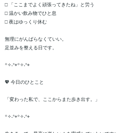
□ 「ここまでよく頑張ってきたね」と労う
□ 温かい飲み物でひと息
□ 夜はゆっくり休む
無理にがんばらなくていい。
足並みを整える日です。
꙳✧˖°⌖꙳✧˖°⌖
💖 今日のひとこと
「変わった私で、ここからまた歩き出す。」
꙳✧˖°⌖꙳✧˖°⌖