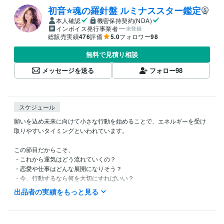
初音⭐️魂の羅針盤 ルミナススター鑑定
本人確認
機密保持契約(NDA)
インボイス発行事業者
未登録
総販売実績
476
評価
5.0
フォロワー
98
無料で見積り相談
メッセージを送る
フォロー
98
スケジュール
願いを込め未来に向けて小さな行動を始めることで、エネルギーを受け
取りやすいタイミングといわれています。

この節目だからこそ、

・これから運気はどう流れていくの？

・恋愛や仕事はどんな展開になりそう？

・今、行動するなら何を大切にすればいい？

出品者の実績をもっと見る
七夕の特別なエネルギーを味方につけてらあなたらしい未来への一歩を
見つけていきましょう✨
