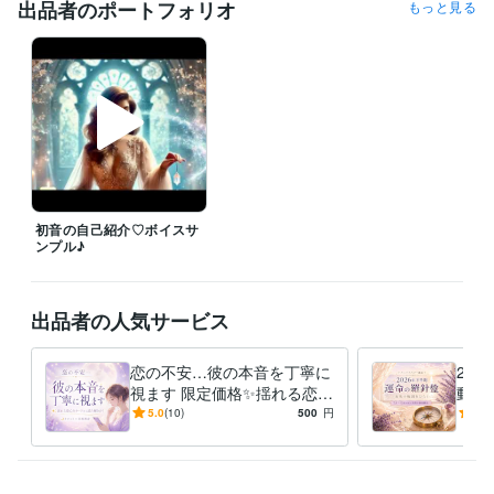
✧ 待機・ご相談につきまして

出品者のポートフォリオ
もっと見る
この時間に相談できますか？

待機予定を知りたいです

などございましたら、

お気軽にメッセージくださいね✨

深夜帯は直接お電話いただく方がスムーズです✨

✧ テキスト鑑定は随時受付中 ✧

24時間いつでもご依頼いただけます。

ご返信までお時間をいただく場合もございますが、

初音の自己紹介♡ボイスサ
いただいたメッセージはすべて大切に拝見しております。安心してお問
ンプル♪
い合わせください✨

✧ 感謝を込めて ✧

出品者の人気サービス
これまでご縁をいただき、

ココナラプラチナランク12ヶ月連続キープを経験させていただきまし
恋の不安…彼の本音を丁寧に
20
た。

視ます 限定価格✨揺れる恋心
動く
タロットと心をつなぐ対話の中で、

をカードから潜在意識リーデ
愛・
5.0
(10)
500
円
5.0
今のあなたに必要なメッセージを受け取り、

ィング
毎に
未来へ進むためのヒントを

一緒に見つけていきましょう✨

あなたとのご縁を
