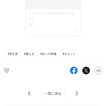
#冥王星
#整える
#次への準備
#タロット
3
一覧に戻る