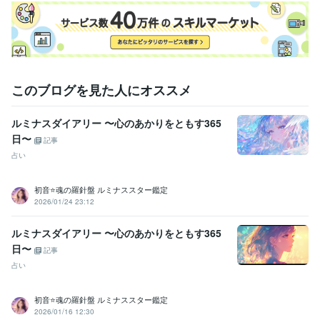
心よりお待ちしております♡
経験職種
デザイナー / Webデザイナー
経験年数 : 1年
クリエイター / ライター・編集
経験年数 : 5年
クリエイター / 作家
経験年数 : 2年
ライフスタイル・その他 / 占い師
経験年数 : 32年
このブログを見た人にオススメ
ライフスタイル・その他 / 講師・インストラクター
経験年数 : 26年
ルミナスダイアリー 〜心のあかりをともす365
受賞歴
日〜
教室開業20周年記念表彰　
ココナラ　シルバーランク達成
八方塞が
記事
りから人生逆転！占い✕副業で希望自由を手に入れる方法
kindle出
占い
版　3ジャンル1位獲得　3冠達成
ココナラ　プラチナランク達成！
ココナラ販売300件達成
初音⭐️魂の羅針盤 ルミナススター鑑定
2026/01/24 23:12
ビジネス・クリエイティブツール
Google スプレッドシート:2年
Google ドキュメント:2年
Keynote:4年
ルミナスダイアリー 〜心のあかりをともす365
Numbers:4年
Pages:4年
ChatGPT:1年
CapCut:1年
iMovie:3年
日〜
Canva:4年
記事
占い
得意分野
占い
タロットカード　オラクル・ルノルマンなど
ダウジング
初音⭐️魂の羅針盤 ルミナススター鑑定
占い 鑑定
2026/01/16 12:30
悩み相談・カウンセリング
心に寄り添いお話しをお聞きします。