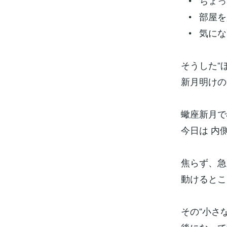
• ちょっ
• 部屋を
• 気にな
そうした“
新月明けの
蠍座新月で
今日は 内
焦らず、急
動けるとこ
その“小さ