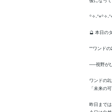
後になって
꙳✧˖°⌖꙳✧˖°
🔮 本日
**ワンドの2
──視野が
ワンドの2
「未来の可
昨日までは