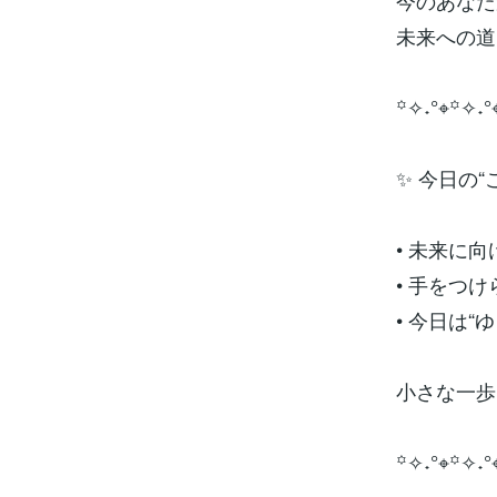
今のあなた
未来への道
꙳✧˖°⌖꙳✧˖°
✨ 今日の
• 未来に
• 手をつ
• 今日は
小さな一歩
꙳✧˖°⌖꙳✧˖°