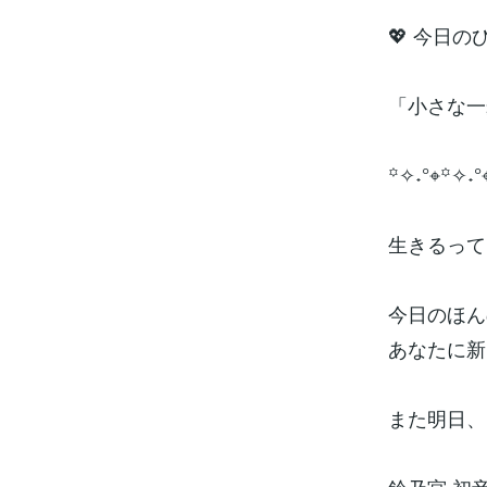
💖 今日の
「小さな一
꙳✧˖°⌖꙳✧˖°
生きるって
今日のほん
あなたに新
また明日、