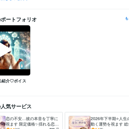
✧ 待機・ご相談につきまして

のポートフォリオ
も
この時間に相談できますか？

待機予定を知りたいです

などございましたら、

お気軽にメッセージくださいね✨

深夜帯は直接お電話いただく方がスムーズです✨

✧ テキスト鑑定は随時受付中 ✧

24時間いつでもご依頼いただけます。

ご返信までお時間をいただく場合もございますが、

いただいたメッセージはすべて大切に拝見しております。安心してお問
さい✨

己紹介♡ボイス
✧ 感謝を込めて ✧

♪
これまでご縁をいただき、

ココナラプラチナランク12ヶ月連続キープを経験させていただきました。
の人気サービス
タロットと心をつなぐ対話の中で、

今のあなたに必要なメッセージを受け取り、

恋の不安…彼の本音を丁寧に
2026年下半期⭐️人
未来へ進むためのヒントを

視ます 限定価格✨揺れる恋心
動く運勢を視ます 総
一緒に見つけていきましょう✨
