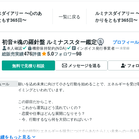
スダイアリー 〜心のあ
ルミナスダイアリー 
一覧に戻る
もす365日〜
かりをともす365日〜
初音⭐️魂の羅針盤 ルミナススター鑑定
プロフィール
本人確認
機密保持契約(NDA)
インボイス発行事業者
未登録
476
5.0
98
総販売実績
評価
フォロワー
メッセージを送る
フォ
無料で見積り相談
ュール
願いを込め未来に向けて小さな行動を始めることで、エネルギーを受け
イミングといわれています。

この節目だからこそ、

・これから運気はどう流れていくの？

・恋愛や仕事はどんな展開になりそう？

・今、行動するなら何を大切にすればいい？

七夕の特別なエネルギーを味方につけてらあなたらしい未来への一歩を
実績をもっと見る
ましょう✨
