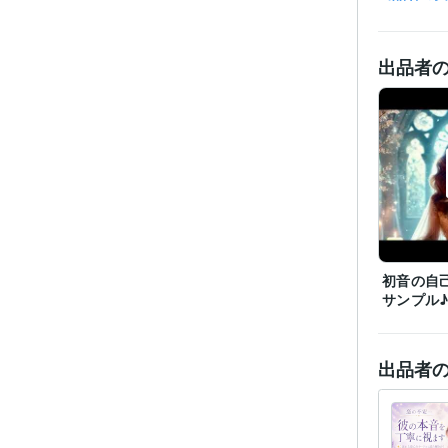
出品者
初音の自
サンプル
出品者