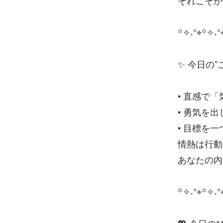
それこそが
꙳✧˖°⌖꙳✧˖°
✨ 今日の
• 直感で
• 勇気を
• 目標を
情熱は行動
あなたの内
꙳✧˖°⌖꙳✧˖°