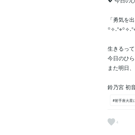
💖 今日の
「勇気を出
꙳✧˖°⌖꙳✧˖°
生きるって
今日のひら
また明日、
鈴乃宮 初音⭐️ルミ
#射手座火星
4