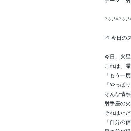
テーマ：射
꙳✧˖°⌖꙳✧˖°
🌱 今日
今日、火星
これは、滞
「もう一度
「やっぱり
そんな情熱
射手座の火
それはただ
「自分の信