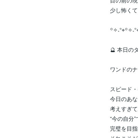
目の前の現
少し怖くて
꙳✧˖°⌖꙳✧˖°
🔮 本日
ワンドのナイト
スピード・
今日のあな
考えすぎて
“今の自分
完璧を目指