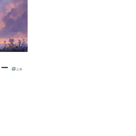
日ー
記事