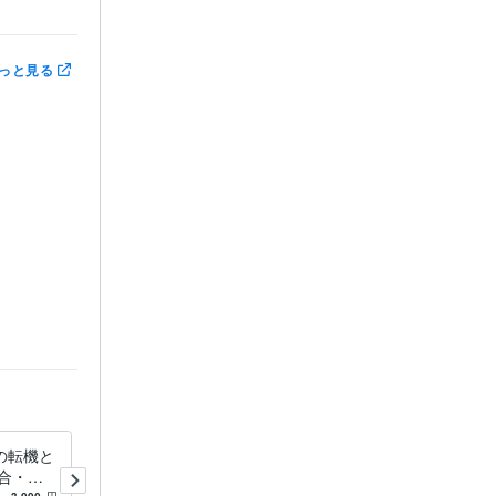
っと見る
い合わせくだ


生の転機と
ご自分のお名前に宿る真実の
合・恋
使命を伝えます ご自身の強