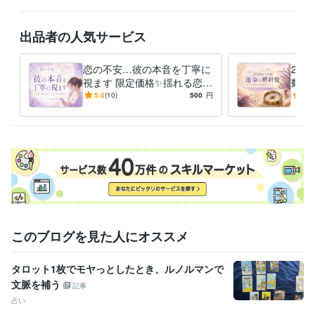
✧ 感謝を込めて ✧

出品者の人気サービス
これまでご縁をいただき、

ココナラプラチナランク12ヶ月連続キープを経験させていただきまし
恋の不安…彼の本音を丁寧に
20
た。

視ます 限定価格✨揺れる恋心
動く
タロットと心をつなぐ対話の中で、

をカードから潜在意識リーデ
愛・
5.0
(10)
500
円
5.0
今のあなたに必要なメッセージを受け取り、

ィング
毎に
未来へ進むためのヒントを

一緒に見つけていきましょう✨

あなたとのご縁を

心よりお待ちしております♡
経験職種
デザイナー / Webデザイナー
経験年数 : 1年
クリエイター / ライター・編集
経験年数 : 5年
クリエイター / 作家
経験年数 : 2年
ライフスタイル・その他 / 占い師
経験年数 : 32年
このブログを見た人にオススメ
ライフスタイル・その他 / 講師・インストラクター
経験年数 : 26年
タロット1枚でモヤっとしたとき、ルノルマンで
受賞歴
文脈を補う
教室開業20周年記念表彰　
ココナラ　シルバーランク達成
八方塞が
記事
りから人生逆転！占い✕副業で希望自由を手に入れる方法
kindle出
占い
版　3ジャンル1位獲得　3冠達成
ココナラ　プラチナランク達成！