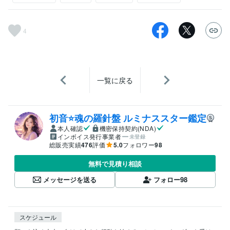
4
一覧に戻る
初音⭐️魂の羅針盤 ルミナススター鑑定
本人確認
機密保持契約(NDA)
インボイス発行事業者
未登録
総販売実績
476
評価
5.0
フォロワー
98
無料で見積り相談
メッセージを送る
フォロー
98
スケジュール