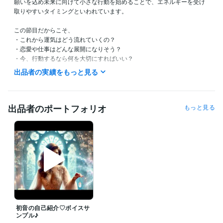
願いを込め未来に向けて小さな行動を始めることで、エネルギーを受け
取りやすいタイミングといわれています。

この節目だからこそ、

・これから運気はどう流れていくの？

・恋愛や仕事はどんな展開になりそう？

・今、行動するなら何を大切にすればいい？

出品者の実績をもっと見る
七夕の特別なエネルギーを味方につけてらあなたらしい未来への一歩を
見つけていきましょう✨

✧ 待機・ご相談につきまして

出品者のポートフォリオ
もっと見る
この時間に相談できますか？

待機予定を知りたいです

などございましたら、

お気軽にメッセージくださいね✨

深夜帯は直接お電話いただく方がスムーズです✨

✧ テキスト鑑定は随時受付中 ✧

24時間いつでもご依頼いただけます。

ご返信までお時間をいただく場合もございますが、

初音の自己紹介♡ボイスサ
いただいたメッセージはすべて大切に拝見しております。安心してお問
ンプル♪
い合わせください✨
