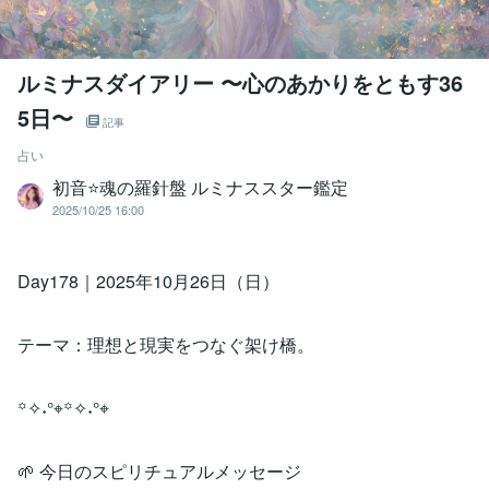
ルミナスダイアリー 〜心のあかりをともす36
5日〜
記事
占い
初音⭐️魂の羅針盤 ルミナススター鑑定
2025/10/25 16:00
Day178｜2025年10月26日（日）
テーマ：理想と現実をつなぐ架け橋。
꙳✧˖°⌖꙳✧˖°⌖
🌱 今日のスピリチュアルメッセージ