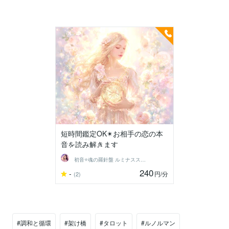
短時間鑑定OK✴︎お相手の恋の本
音を読み解きます
初音⭐️魂の羅針盤 ルミナススター鑑定
240
-
円
/分
(2)
#調和と循環
#架け橋
#タロット
#ルノルマン