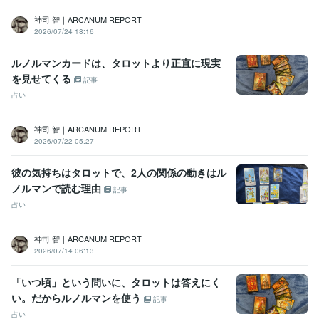
ココナラ販売300件達成
神司 智｜ARCANUM REPORT
2026/07/24 18:16
ビジネス・クリエイティブツール
Google スプレッドシート:2年
Google ドキュメント:2年
Keynote:4年
ルノルマンカードは、タロットより正直に現実
Numbers:4年
Pages:4年
ChatGPT:1年
CapCut:1年
iMovie:3年
を見せてくる
Canva:4年
記事
占い
得意分野
占い
タロットカード　オラクル・ルノルマンなど
ダウジング
神司 智｜ARCANUM REPORT
占い 鑑定
2026/07/22 05:27
悩み相談・カウンセリング
心に寄り添いお話しをお聞きします。
彼の気持ちはタロットで、2人の関係の動きはル
ノルマンで読む理由
記事
占い
神司 智｜ARCANUM REPORT
2026/07/14 06:13
「いつ頃」という問いに、タロットは答えにく
い。だからルノルマンを使う
記事
占い