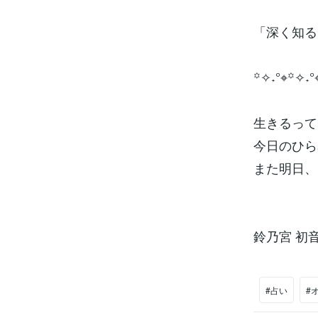
「深く知る
꙳✧˖°⌖꙳✧˖°
生きるって
今日のひら
また明日、
鈴乃宮 初音⭐️ルミ
#占い
#