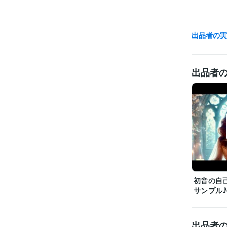
出品者の
出品者
初音の自
サンプル
出品者