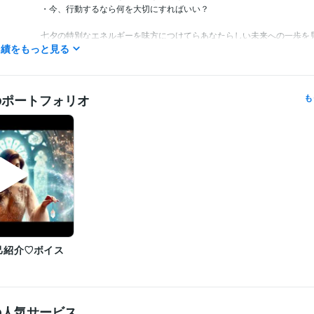
・今、行動するなら何を大切にすればいい？

七夕の特別なエネルギーを味方につけてらあなたらしい未来への一歩を
実績をもっと見る
ましょう✨

✧ 待機・ご相談につきまして

のポートフォリオ
も
この時間に相談できますか？

待機予定を知りたいです

などございましたら、

お気軽にメッセージくださいね✨

深夜帯は直接お電話いただく方がスムーズです✨

✧ テキスト鑑定は随時受付中 ✧

24時間いつでもご依頼いただけます。

ご返信までお時間をいただく場合もございますが、

いただいたメッセージはすべて大切に拝見しております。安心してお問
さい✨

己紹介♡ボイス
✧ 感謝を込めて ✧

♪
これまでご縁をいただき、

ココナラプラチナランク12ヶ月連続キープを経験させていただきました。
の人気サービス