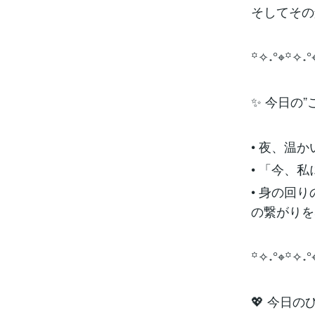
そしてその
꙳✧˖°⌖꙳✧˖°
✨ 今日の
• 夜、温
• 「今、
• 身の回
の繋がりを
꙳✧˖°⌖꙳✧˖°
💖 今日の