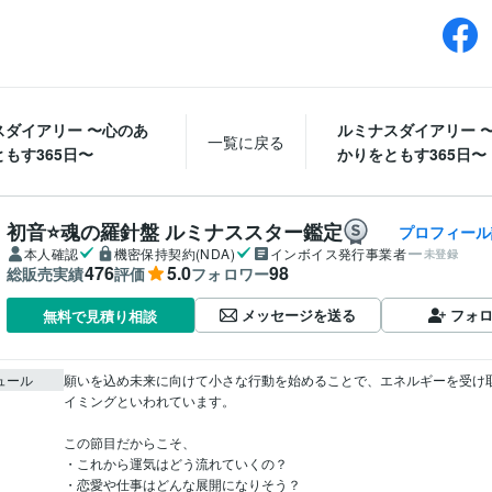
スダイアリー 〜心のあ
ルミナスダイアリー 
一覧に戻る
もす365日〜
かりをともす365日〜
初音⭐️魂の羅針盤 ルミナススター鑑定
プロフィール
本人確認
機密保持契約(NDA)
インボイス発行事業者
未登録
476
5.0
98
総販売実績
評価
フォロワー
メッセージを送る
フォ
無料で見積り相談
ュール
願いを込め未来に向けて小さな行動を始めることで、エネルギーを受け
イミングといわれています。

この節目だからこそ、

・これから運気はどう流れていくの？

・恋愛や仕事はどんな展開になりそう？
