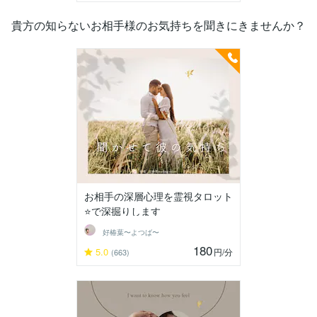
貴方の知らないお相手様のお気持ちを聞きにきませんか？
お相手の深層心理を霊視タロット
⭐️で深掘りします
好椿葉〜よつば〜
180
5.0
円
/分
(663)