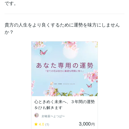
です。
貴方の人生をより良くするために運勢を味方にしません
か？
心ときめく未来へ、３年間の運勢
をひも解きます
好椿葉〜よつば〜
3,000
4.0
円
(1)