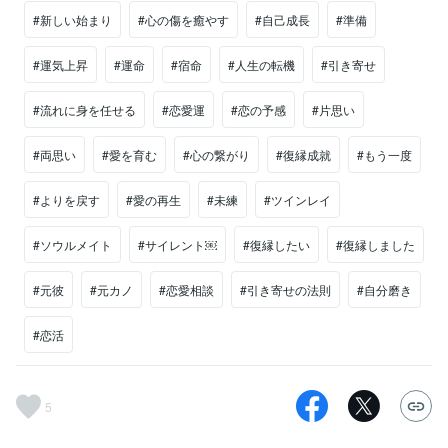
#新しい始まり
#心の傷を癒やす
#自己成長
#準備
#運気上昇
#運命
#宿命
#人生の転機
#引き寄せ
#流れに身を任せる
#恋愛運
#恋の予感
#片思い
#両思い
#愛を育む
#心の繋がり
#復縁成就
#もう一度
#よりを戻す
#愛の再生
#未練
#ツインレイ
#ソウルメイト
#サイレント￼
#復縁したい
#復縁しました
#元彼
#元カノ
#恋愛相談
#引き寄せの法則
#自分磨き
#恋活
5