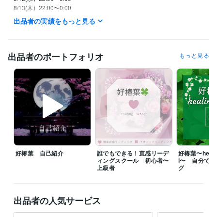
8/13(木）22:00〜0:00

8/７(金）22:00〜1:30

出品者の実績をもっと見る
　※待機開始時間は前後することがあります。

　※日中の時間帯はメッセージください。

⭐️メッセージいただけたら優先いたします

出品者のポートフォリオ
もっと見る
⭐️平日は、基本的に

　　２２：００以降からの待機です

⭐️土日祝は、イレギュラーに対応です

⭐️待機中はお問い合わせなくお電話可能です！

⭐️チャットは基本的に回数での

カウントとさせていただきます。

⭐️待機中でなくてもメッセージにて

好椿葉 自己紹介
誰でもできる！直感リーデ
好椿葉〜healin
　調整可能な場合はありますが、

ィングスクール 初心者〜
l〜 自分で
　平日は夜のみ対応となります。

上級者
グ
⭐️待機中でも内容によっては、

お受けできない時もございます。

出品者の人気サービス
ご了承くださいませ♡
