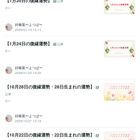
【1月20日の復縁運勢】
記事
ビジネス・クリエイティブツール
占い
Excel:10年
Google スプレッドシート:5年
PowerPoint:10年
Word:10年
Canva:2年
好椿葉〜よつば〜
2026/01/19 13:14
その他ツール
傾聴力:29年
恋愛におけるコミュニケーションスキル:9年
心の健康のサポート:29年
恋愛カウンセリング:9年
【1月24日の復縁運勢】
記事
霊視・霊感・霊聴:9年
タロット占い師:9年
オラクルカード占い師:9年
占い
ルノルマンカード占い師:9年
潜在数秘術:9年
守護霊リーディング:9年
寄り添い傾聴力:29年
アカシックリーディング:9年
四柱推命:9年
遠隔透視:9年
各種ヒーリング・エーテルコードカッティング:9年
好椿葉〜よつば〜
2026/01/23 13:20
青龍鑑定:9年
浄化・結界:9年
アドバイス力:15年
管理監督責任者:9年
人材採用:9年
【10月28日の復縁運勢・28日生まれの運勢】
得意分野
記事
悩み相談・カウンセリング
悩みを聞くこと、子育て
占い
子育て、悩み、恋愛、
占い
アカシックリーディング・霊視タロット
お相手とのご縁鑑定・
ツインレイ鑑定
過去世・前世鑑定
好椿葉〜よつば〜
2025/10/27 12:13
学歴
某看護学校卒業
1993年3月 ~ 1997年2月
【10月22日の復縁運勢・22日生まれの運勢】