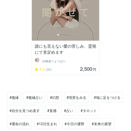
誰にも言えない愛の苦しみ、霊視
にて見定めます
好椿葉〜よつば〜
2,500
5.0
円
(31)
#復縁
#復縁占い
#幻想
#現実をみる
#地に足をつける
#自分を見つめ直す
#直感
#占い
#タロット
#運命の流れ
#12日生まれ
#今日の運勢
#未来の展望