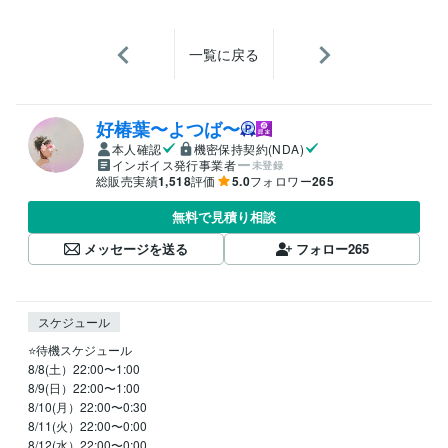
一覧に戻る
好椿葉〜よつば〜
本人確認
機密保持契約(NDA)
インボイス発行事業者
未登録
総販売実績
1,518
評価
5.0
フォロワー
265
無料で見積り相談
メッセージを送る
フォロー
265
スケジュール
⭐️待機スケジュール

8/8(土）22:00〜1:00

8/9(日）22:00〜1:00

8/10(月）22:00〜0:30

8/11(火）22:00〜0:00

8/12(水）22:00〜0:00
