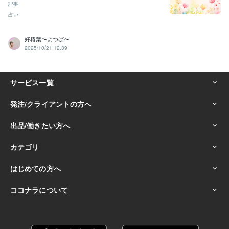
記事
占い
好椿葉〜よつば〜
2025/10/21 12:39