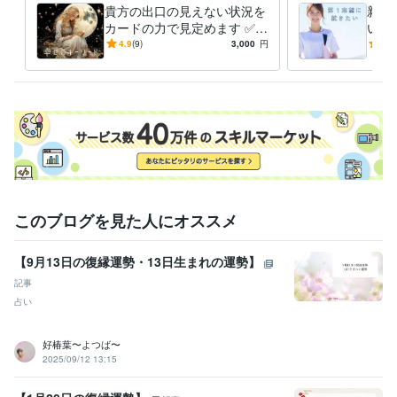
⭐︎お一人お一人の

貴方の出口の見えない状況を
新人
「心」に寄り添って

カードの力で見定めます ✅ア
いろ
精一杯対応させていただきます♡

カシックレコードとオラクル
用担
4.9
(9)
3,000
円
5.0
カードで幸せな未来に導きま
対し
⭐︎その他

す！
・ご質問はなんでも遠慮なくメッセージ下さい。

・通話のご希望時間があれば先にお知らせください。

・ご予約の場合はできる限り日時の調整を

　しますので、お気軽にご相談ください。

それでは、心より

お待ちしております♡
経験職種
このブログを見た人にオススメ
医療・介護 / 看護師
経験年数 : 45年
医療・介護 / 病院・介護施設経営
経験年数 : 45年
【9月13日の復縁運勢・13日生まれの運勢】
受賞歴
記事
基礎疾患に精神疾患を抱えている方の膠原病看護について
在宅看護
占い
における服薬管理の方法
新人ナースのための精神科訪問看護
人材紹
介に必要な訪問看護師に求めること
好椿葉〜よつば〜
2025/09/12 13:15
資格・検定
看護師
取得年 : 1996年