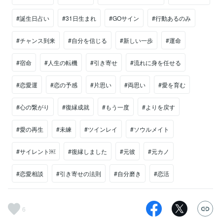
#誕生日占い
#31日生まれ
#GOサイン
#行動あるのみ
#チャンス到来
#自分を信じる
#新しい一歩
#運命
#宿命
#人生の転機
#引き寄せ
#流れに身を任せる
#恋愛運
#恋の予感
#片思い
#両思い
#愛を育む
#心の繋がり
#復縁成就
#もう一度
#よりを戻す
#愛の再生
#未練
#ツインレイ
#ソウルメイト
#サイレント￼
#復縁しました
#元彼
#元カノ
#恋愛相談
#引き寄せの法則
#自分磨き
#恋活
6