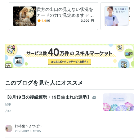
⭐︎お一人お一人の

貴方の出口の見えない状況を
新人
「心」に寄り添って

カードの力で見定めます ✅ア
いろ
精一杯対応させていただきます♡

カシックレコードとオラクル
用担
4.9
(9)
3,000
円
5.0
カードで幸せな未来に導きま
対し
⭐︎その他

す！
・ご質問はなんでも遠慮なくメッセージ下さい。

・通話のご希望時間があれば先にお知らせください。

・ご予約の場合はできる限り日時の調整を

　しますので、お気軽にご相談ください。

それでは、心より

お待ちしております♡
経験職種
このブログを見た人にオススメ
医療・介護 / 看護師
経験年数 : 45年
医療・介護 / 病院・介護施設経営
経験年数 : 45年
【8月19日の復縁運勢・19日生まれの運勢】
受賞歴
記事
基礎疾患に精神疾患を抱えている方の膠原病看護について
在宅看護
占い
における服薬管理の方法
新人ナースのための精神科訪問看護
人材紹
介に必要な訪問看護師に求めること
好椿葉〜よつば〜
2025/08/18 13:05
資格・検定