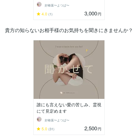
好椿葉〜よつば〜
3,000
4.0
円
(1)
貴方の知らないお相手様のお気持ちを聞きにきませんか？
誰にも言えない愛の苦しみ、霊視
にて見定めます
好椿葉〜よつば〜
2,500
5.0
円
(31)