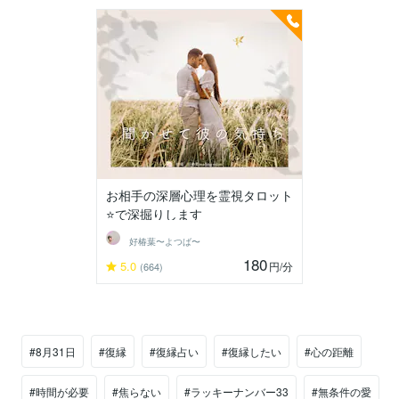
お相手の深層心理を霊視タロット
⭐️で深掘りします
好椿葉〜よつば〜
180
5.0
円
/分
(664)
#8月31日
#復縁
#復縁占い
#復縁したい
#心の距離
#時間が必要
#焦らない
#ラッキーナンバー33
#無条件の愛