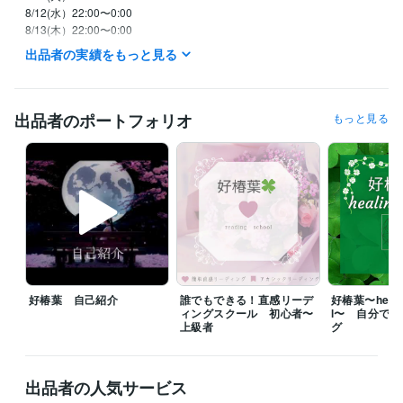
8/12(水）22:00〜0:00

8/13(木）22:00〜0:00

8/７(金）22:00〜1:30

出品者の実績をもっと見る
　※待機開始時間は前後することがあります。

　※日中の時間帯はメッセージください。

⭐️メッセージいただけたら優先いたします

出品者のポートフォリオ
もっと見る
⭐️平日は、基本的に

　　２２：００以降からの待機です

⭐️土日祝は、イレギュラーに対応です

⭐️待機中はお問い合わせなくお電話可能です！

⭐️チャットは基本的に回数での

カウントとさせていただきます。

⭐️待機中でなくてもメッセージにて

好椿葉 自己紹介
誰でもできる！直感リーデ
好椿葉〜healin
　調整可能な場合はありますが、

ィングスクール 初心者〜
l〜 自分で
　平日は夜のみ対応となります。

上級者
グ
⭐️待機中でも内容によっては、

お受けできない時もございます。

出品者の人気サービス
ご了承くださいませ♡
