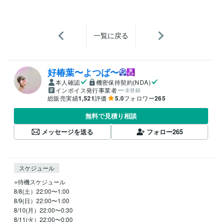
一覧に戻る
好椿葉〜よつば〜
本人確認
機密保持契約(NDA)
インボイス発行事業者
未登録
総販売実績
1,521
評価
5.0
フォロワー
265
無料で見積り相談
メッセージを送る
フォロー
265
スケジュール
⭐️待機スケジュール

8/8(土）22:00〜1:00

8/9(日）22:00〜1:00

8/10(月）22:00〜0:30

8/11(火）22:00〜0:00
