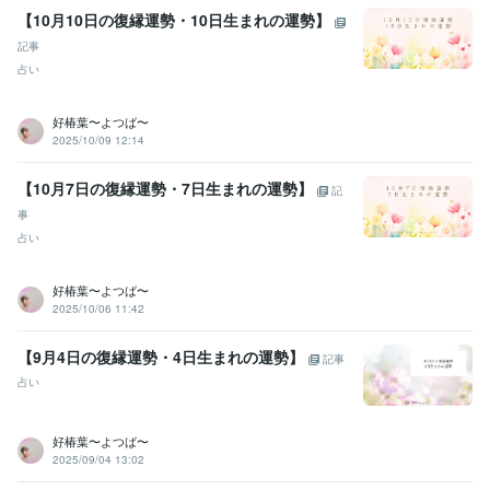
看護師
取得年 : 1996年
【10月10日の復縁運勢・10日生まれの運勢】
ビジネス・クリエイティブツール
記事
Excel:10年
Google スプレッドシート:5年
PowerPoint:10年
Word:10年
占い
Canva:2年
好椿葉〜よつば〜
その他ツール
2025/10/09 12:14
傾聴力:29年
恋愛におけるコミュニケーションスキル:9年
心の健康のサポート:29年
恋愛カウンセリング:9年
【10月7日の復縁運勢・7日生まれの運勢】
霊視・霊感・霊聴:9年
タロット占い師:9年
オラクルカード占い師:9年
記
ルノルマンカード占い師:9年
潜在数秘術:9年
守護霊リーディング:9年
事
寄り添い傾聴力:29年
アカシックリーディング:9年
四柱推命:9年
占い
遠隔透視:9年
各種ヒーリング・エーテルコードカッティング:9年
青龍鑑定:9年
浄化・結界:9年
アドバイス力:15年
管理監督責任者:9年
好椿葉〜よつば〜
人材採用:9年
2025/10/06 11:42
得意分野
【9月4日の復縁運勢・4日生まれの運勢】
悩み相談・カウンセリング
悩みを聞くこと、子育て
記事
子育て、悩み、恋愛、
占い
占い
アカシックリーディング・霊視タロット
お相手とのご縁鑑定・
ツインレイ鑑定
過去世・前世鑑定
好椿葉〜よつば〜
2025/09/04 13:02
学歴
某看護学校卒業
1993年3月 ~ 1997年2月