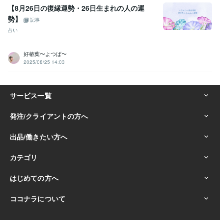
【8月26日の復縁運勢・26日生まれの人の運
勢】
記事
占い
好椿葉〜よつば〜
2025/08/25 14:03