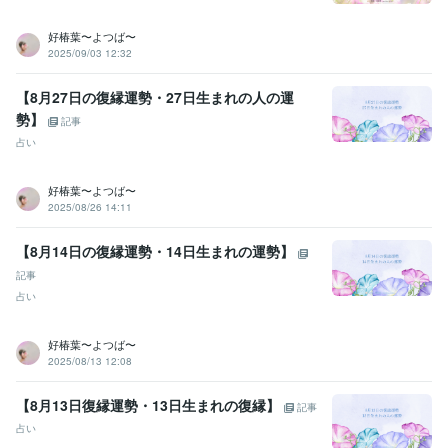
基礎疾患に精神疾患を抱えている方の膠原病看護について
在宅看護
における服薬管理の方法
新人ナースのための精神科訪問看護
人材紹
好椿葉〜よつば〜
介に必要な訪問看護師に求めること
2025/09/03 12:32
資格・検定
【8月27日の復縁運勢・27日生まれの人の運
看護師
取得年 : 1996年
勢】
記事
ビジネス・クリエイティブツール
占い
Excel:10年
Google スプレッドシート:5年
PowerPoint:10年
Word:10年
Canva:2年
好椿葉〜よつば〜
2025/08/26 14:11
その他ツール
傾聴力:29年
恋愛におけるコミュニケーションスキル:9年
心の健康のサポート:29年
恋愛カウンセリング:9年
【8月14日の復縁運勢・14日生まれの運勢】
霊視・霊感・霊聴:9年
タロット占い師:9年
オラクルカード占い師:9年
記事
ルノルマンカード占い師:9年
潜在数秘術:9年
守護霊リーディング:9年
占い
寄り添い傾聴力:29年
アカシックリーディング:9年
四柱推命:9年
遠隔透視:9年
各種ヒーリング・エーテルコードカッティング:9年
好椿葉〜よつば〜
青龍鑑定:9年
浄化・結界:9年
アドバイス力:15年
管理監督責任者:9年
2025/08/13 12:08
人材採用:9年
【8月13日復縁運勢・13日生まれの復縁】
得意分野
記事
悩み相談・カウンセリング
悩みを聞くこと、子育て
占い
子育て、悩み、恋愛、