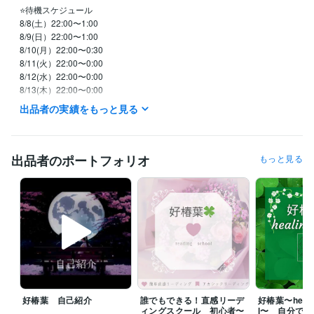
⭐️待機スケジュール

8/8(土）22:00〜1:00

8/9(日）22:00〜1:00

8/10(月）22:00〜0:30

8/11(火）22:00〜0:00

8/12(水）22:00〜0:00

8/13(木）22:00〜0:00

8/７(金）22:00〜1:30

出品者の実績をもっと見る
　※待機開始時間は前後することがあります。

　※日中の時間帯はメッセージください。

⭐️メッセージいただけたら優先いたします

出品者のポートフォリオ
もっと見る
⭐️平日は、基本的に

　　２２：００以降からの待機です

⭐️土日祝は、イレギュラーに対応です

⭐️待機中はお問い合わせなくお電話可能です！

⭐️チャットは基本的に回数での

カウントとさせていただきます。

⭐️待機中でなくてもメッセージにて

好椿葉 自己紹介
誰でもできる！直感リーデ
好椿葉〜healin
　調整可能な場合はありますが、

ィングスクール 初心者〜
l〜 自分で