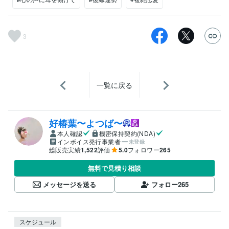
3
一覧に戻る
好椿葉〜よつば〜
本人確認
機密保持契約(NDA)
インボイス発行事業者
未登録
総販売実績
1,522
評価
5.0
フォロワー
265
無料で見積り相談
メッセージを送る
フォロー
265
スケジュール