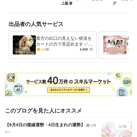
　平日は夜のみ対応となります。

上級者
グ
⭐️待機中でも内容によっては、

お受けできない時もございます。

出品者の人気サービス
ご了承くださいませ♡

⭐︎お一人お一人の

貴方の出口の見えない状況を
あな
「心」に寄り添って

カードの力で見定めます ✅ア
特別
精一杯対応させていただきます♡

カシックレコードとオラクル
恋愛
4.9
(9)
3,000
円
5.0
カードで幸せな未来に導きま
う出
⭐︎その他

す！
・ご質問はなんでも遠慮なくメッセージ下さい。

・通話のご希望時間があれば先にお知らせください。

・ご予約の場合はできる限り日時の調整を

　しますので、お気軽にご相談ください。

それでは、心より

お待ちしております♡
経験職種
このブログを見た人にオススメ
医療・介護 / 看護師
経験年数 : 45年
医療・介護 / 病院・介護施設経営
経験年数 : 45年
【9月4日の復縁運勢・4日生まれの運勢】
記事
受賞歴
占い