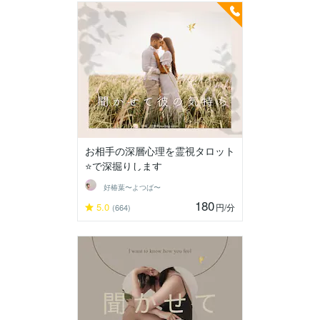
お相手の深層心理を霊視タロット
⭐️で深掘りします
好椿葉〜よつば〜
180
5.0
円
/分
(664)