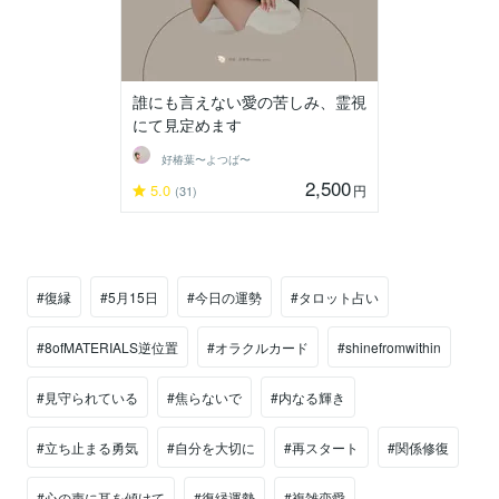
誰にも言えない愛の苦しみ、霊視
にて見定めます
好椿葉〜よつば〜
2,500
5.0
円
(31)
#復縁
#5月15日
#今日の運勢
#タロット占い
#8ofMATERIALS逆位置
#オラクルカード
#shinefromwithin
#見守られている
#焦らないで
#内なる輝き
#立ち止まる勇気
#自分を大切に
#再スタート
#関係修復
#心の声に耳を傾けて
#復縁運勢
#複雑恋愛