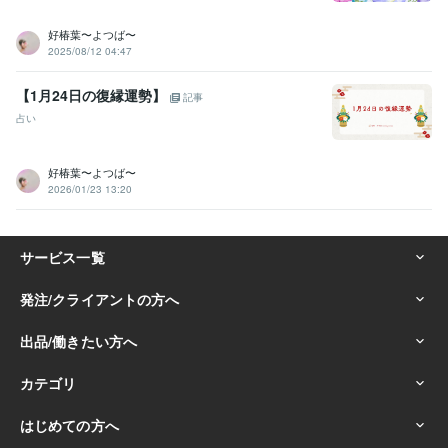
占い
アカシックリーディング・霊視タロット
お相手とのご縁鑑定・
ツインレイ鑑定
過去世・前世鑑定
好椿葉〜よつば〜
2025/08/12 04:47
学歴
某看護学校卒業
1993年3月 ~ 1997年2月
【1月24日の復縁運勢】
記事
占い
好椿葉〜よつば〜
2026/01/23 13:20