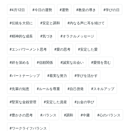
#4月12日
#今日の運勢
#運勢
#教皇の導き
#学びの日
#伝統を大切に
#安定と調和
#内なる声に耳を傾けて
#精神的な成長
#気づき
#オラクルメッセージ
#エンパワーメント思考
#愛の思考
#安定した愛
#絆を深める
#信頼関係
#誠実な出会い
#愛情を育む
#パートナーシップ
#着実な努力
#学びを活かす
#先輩の知恵
#ルールを尊重
#自己啓発
#スキルアップ
#堅実な金銭管理
#安定した資産
#お金の学び
#豊かさの思考
#バランス
#調和
#中庸
#心のバランス
#ワークライフバランス