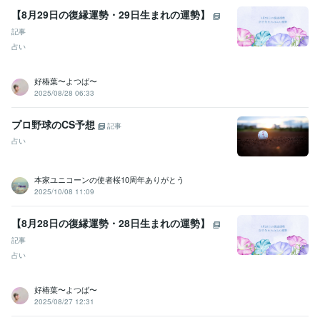
【8月29日の復縁運勢・29日生まれの運勢】
看護師
取得年 : 1996年
記事
ビジネス・クリエイティブツール
占い
Excel:10年
Google スプレッドシート:5年
PowerPoint:10年
Word:10年
Canva:2年
好椿葉〜よつば〜
2025/08/28 06:33
その他ツール
傾聴力:29年
恋愛におけるコミュニケーションスキル:9年
心の健康のサポート:29年
恋愛カウンセリング:9年
プロ野球のCS予想
記事
霊視・霊感・霊聴:9年
タロット占い師:9年
オラクルカード占い師:9年
占い
ルノルマンカード占い師:9年
潜在数秘術:9年
守護霊リーディング:9年
寄り添い傾聴力:29年
アカシックリーディング:9年
四柱推命:9年
遠隔透視:9年
各種ヒーリング・エーテルコードカッティング:9年
本家ユニコーンの使者桜10周年ありがとう
2025/10/08 11:09
青龍鑑定:9年
浄化・結界:9年
アドバイス力:15年
管理監督責任者:9年
人材採用:9年
【8月28日の復縁運勢・28日生まれの運勢】
得意分野
記事
悩み相談・カウンセリング
悩みを聞くこと、子育て
占い
子育て、悩み、恋愛、
占い
アカシックリーディング・霊視タロット
お相手とのご縁鑑定・
ツインレイ鑑定
過去世・前世鑑定
好椿葉〜よつば〜
2025/08/27 12:31
学歴