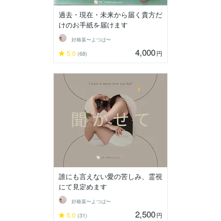
過去・現在・未来から届く貴方だ
けのお手紙を届けます
好椿葉〜よつば〜
4,000
5.0
円
(68)
誰にも言えない愛の苦しみ、霊視
にて見定めます
好椿葉〜よつば〜
2,500
5.0
円
(31)