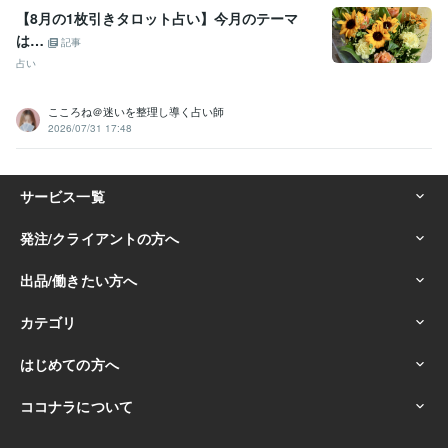
某看護学校卒業
1993年3月 ~ 1997年2月
【8月の1枚引きタロット占い】今月のテーマ
は…
記事
占い
こころね＠迷いを整理し導く占い師
2026/07/31 17:48