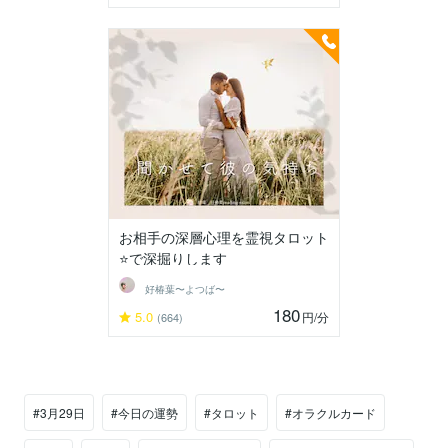
お相手の深層心理を霊視タロット
⭐️で深掘りします
好椿葉〜よつば〜
180
5.0
円
/分
(664)
#3月29日
#今日の運勢
#タロット
#オラクルカード