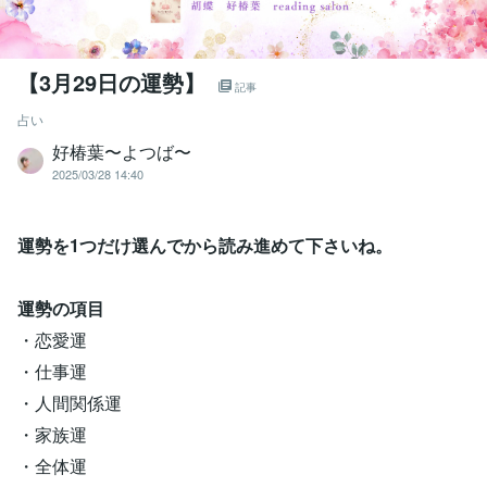
【3月29日の運勢】
記事
占い
好椿葉〜よつば〜
2025/03/28 14:40
運勢を1つだけ選んでから読み進めて下さいね。
運勢の項目
・恋愛運
・仕事運
・人間関係運
・家族運
・全体運