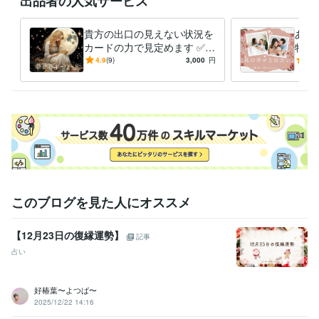
出品者の人気サービス
ご了承くださいませ♡

⭐︎お一人お一人の

貴方の出口の見えない状況を
あな
「心」に寄り添って

カードの力で見定めます ✅ア
特別
精一杯対応させていただきます♡

カシックレコードとオラクル
恋愛
4.9
(9)
3,000
円
5.0
カードで幸せな未来に導きま
う出
⭐︎その他

す！
・ご質問はなんでも遠慮なくメッセージ下さい。

・通話のご希望時間があれば先にお知らせください。

・ご予約の場合はできる限り日時の調整を

　しますので、お気軽にご相談ください。

それでは、心より

お待ちしております♡
経験職種
このブログを見た人にオススメ
医療・介護 / 看護師
経験年数 : 45年
医療・介護 / 病院・介護施設経営
経験年数 : 45年
【12月23日の復縁運勢】
記事
受賞歴
占い
基礎疾患に精神疾患を抱えている方の膠原病看護について
在宅看護
における服薬管理の方法
新人ナースのための精神科訪問看護
人材紹
好椿葉〜よつば〜
介に必要な訪問看護師に求めること
2025/12/22 14:16
資格・検定