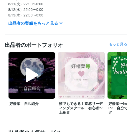
8/11(火）22:00〜0:00

8/12(水）22:00〜0:00

8/13(木）22:00〜0:00

8/７(金）22:00〜1:30

出品者の実績をもっと見る
　※待機開始時間は前後することがあります。

　※日中の時間帯はメッセージください。

⭐️メッセージいただけたら優先いたします

出品者のポートフォリオ
もっと見る
⭐️平日は、基本的に

　　２２：００以降からの待機です

⭐️土日祝は、イレギュラーに対応です

⭐️待機中はお問い合わせなくお電話可能です！

⭐️チャットは基本的に回数での

カウントとさせていただきます。

⭐️待機中でなくてもメッセージにて

好椿葉 自己紹介
誰でもできる！直感リーデ
好椿葉〜healin
　調整可能な場合はありますが、

ィングスクール 初心者〜
l〜 自分で
　平日は夜のみ対応となります。

上級者
グ
⭐️待機中でも内容によっては、

お受けできない時もございます。
