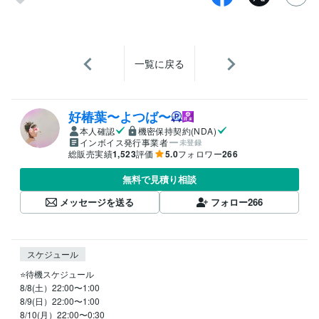
一覧に戻る
好椿葉〜よつば〜
本人確認
機密保持契約(NDA)
インボイス発行事業者
未登録
総販売実績
1,523
評価
5.0
フォロワー
266
無料で見積り相談
メッセージを送る
フォロー
266
スケジュール
⭐️待機スケジュール

8/8(土）22:00〜1:00

8/9(日）22:00〜1:00

8/10(月）22:00〜0:30
