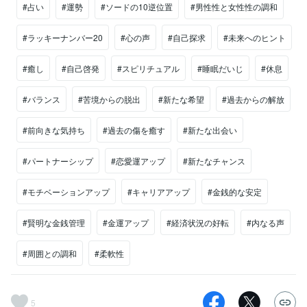
#占い
#運勢
#ソードの10逆位置
#男性性と女性性の調和
#ラッキーナンバー20
#心の声
#自己探求
#未来へのヒント
#癒し
#自己啓発
#スピリチュアル
#睡眠だいじ
#休息
#バランス
#苦境からの脱出
#新たな希望
#過去からの解放
#前向きな気持ち
#過去の傷を癒す
#新たな出会い
#パートナーシップ
#恋愛運アップ
#新たなチャンス
#モチベーションアップ
#キャリアアップ
#金銭的な安定
#賢明な金銭管理
#金運アップ
#経済状況の好転
#内なる声
#周囲との調和
#柔軟性
5