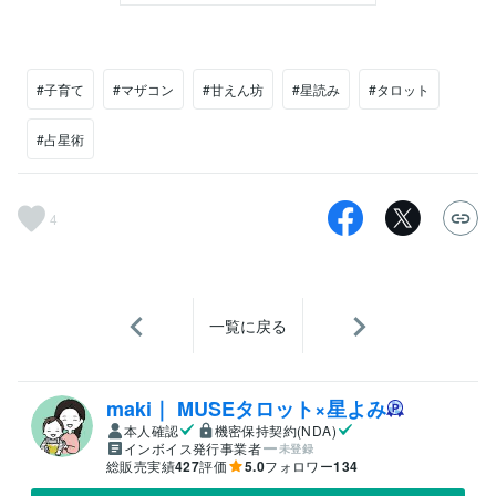
#子育て
#マザコン
#甘えん坊
#星読み
#タロット
#占星術
4
一覧に戻る
maki｜ MUSEタロット×星よみ
本人確認
機密保持契約(NDA)
インボイス発行事業者
未登録
総販売実績
427
評価
5.0
フォロワー
134