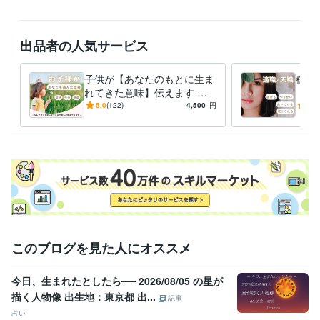
出品者の人気サービス
子供が【あなたのもとに生ま
稼げ
れてきた意味】伝えます あ
【天
なたをママとして選んだ理由
たの
5.0
(122)
4,500
円
5.0
とお子様の才能の伸ばし方が
いる
分かる
このブログを見た人にオススメ
今日、生まれたとしたら── 2026/08/05 の星が
描く人物像 出生地：東京都 出...
記事
占い