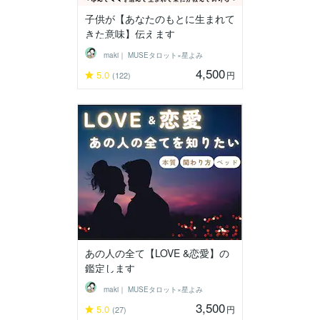
子供が【あなたのもとに生まれて
きた意味】伝えます
maki｜ MUSEタロット×星よみ
4,500
5.0
円
(122)
あの人の全て【LOVE &恋愛】の
鑑定します
maki｜ MUSEタロット×星よみ
3,500
5.0
円
(27)