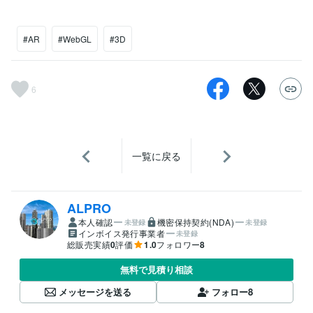
#AR
#WebGL
#3D
6
一覧に戻る
ALPRO
本人確認
機密保持契約(NDA)
未登録
未登録
インボイス発行事業者
未登録
総販売実績
0
評価
1.0
フォロワー
8
無料で見積り相談
メッセージを送る
フォロー
8