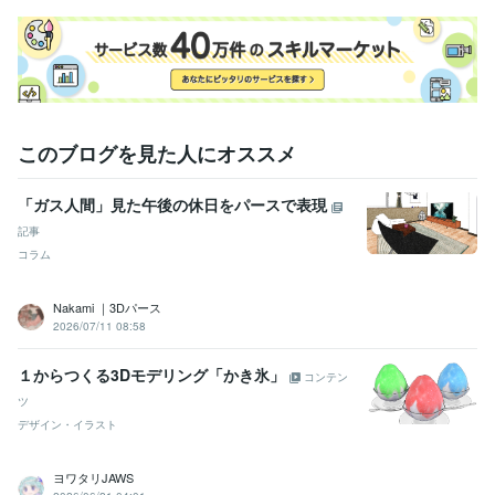
このブログを見た人にオススメ
「ガス人間」見た午後の休日をパースで表現
記事
コラム
Nakami ｜3Dパース
2026/07/11 08:58
１からつくる3Dモデリング「かき氷」
コンテン
ツ
デザイン・イラスト
ヨワタリJAWS