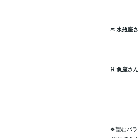
♒ 水瓶座
ナ
♓ 魚座さ
ナ
🍀望むパ