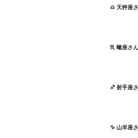
♎ 天秤座
ナ
♏ 蠍座さ
ナ
♐ 射手座
ナ
♑ 山羊座
ナ