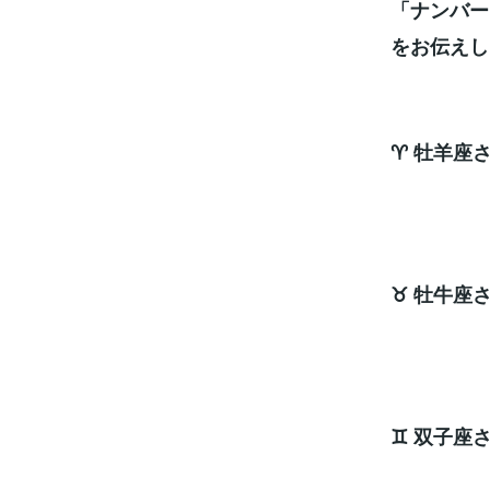
「ナンバー
をお伝えし
♈ 牡羊座
ナ
♉ 牡牛座
ナ
♊ 双子座
ナ