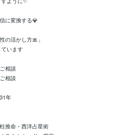
すように✨️
自信に変換する💎
個性の活かし方🎀」
ています
のご相談
のご相談
31年
柱推命・西洋占星術