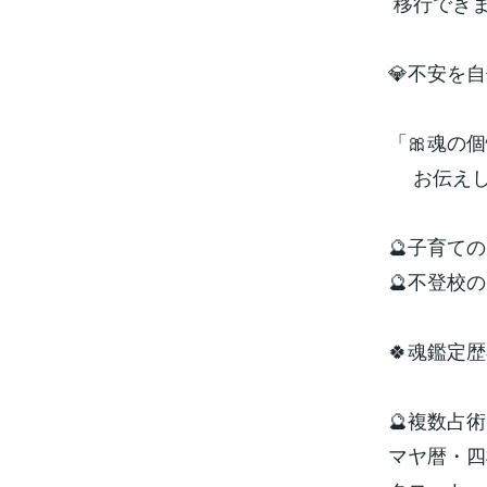
移行できま
💎不安を
「🎀魂の
お伝えし
🔮子育て
🔮不登校
🍀魂鑑定歴
🔮複数占術
マヤ暦・四