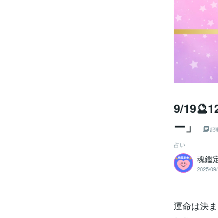
9/19
ー」
記
占い
魂鑑
2025/09/
運命は決ま