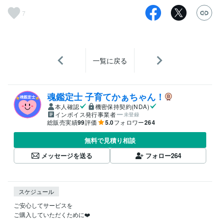
7
一覧に戻る
魂鑑定士 子育てかぁちゃん！
本人確認
機密保持契約(NDA)
インボイス発行事業者
未登録
総販売実績
99
評価
5.0
フォロワー
264
無料で見積り相談
メッセージを送る
フォロー
264
スケジュール
ご安心してサービスを

ご購入していただくために❤️
