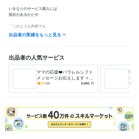
いきなりのサービス購入には

抵抗があるかたや

「このような内容でも

鑑定してもらえるのかなぁ？」など

出品者の実績をもっと見る
ご不安やご不明な点など

ありましたら

お気軽に

出品者の人気サービス
ホーム画面の「メッセージ」

のところから

ママの応援❤️パラレルシフト
子育
お問い合わせください。

メッセージお伝えします ⭐️タ
ット
ロット・オラクルカード⭐️子
子の
5.0
(3)
3,000
円
5.0
こちらから

育て波動上昇の後押しを❗️
く⭐
折り返し

返信させていただきまして

ご不明な点などのご説明を

させていただきます❤️

ご納得いただけましたら

サービスのご購入のお手続きを

お願いいたします(*^^*)
