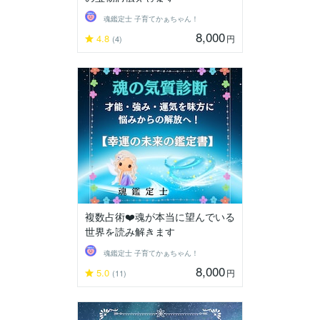
魂鑑定士 子育てかぁちゃん！
8,000
4.8
円
(4)
複数占術❤️魂が本当に望んでいる
世界を読み解きます
魂鑑定士 子育てかぁちゃん！
8,000
5.0
円
(11)