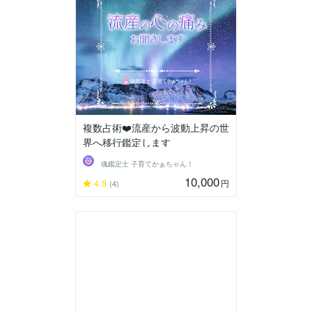
複数占術❤️流産から波動上昇の世
界へ移行鑑定します
魂鑑定士 子育てかぁちゃん！
10,000
4.8
円
(4)