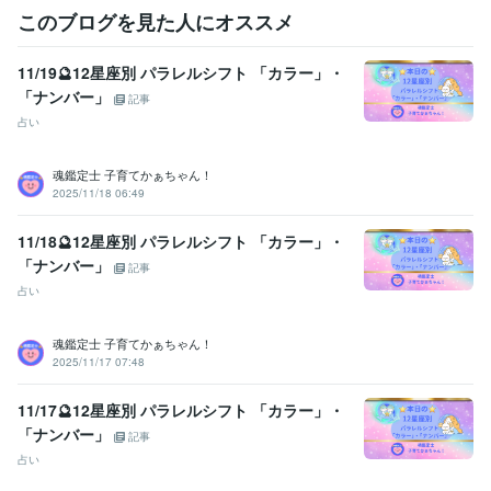
ご相談や鑑定を

このブログを見た人にオススメ
お受けいただいた後に

安心の波動も

11/19🔮12星座別 パラレルシフト 「カラー」・
感じていただけますよう

「ナンバー」
鑑定書を作成しております。
記事
占い
資格・検定
社会福祉主事任用資格
取得年 : 1983年
福祉住環境コーディネーター2級
取得年 : 2005年
魂鑑定士 子育てかぁちゃん！
2025/11/18 06:49
福祉用具専門相談員
取得年 : 2004年
得意分野
11/18🔮12星座別 パラレルシフト 「カラー」・
悩み相談・カウンセリング
【複数占術による解決策】
【親子鑑定】
「ナンバー」
記事
【魂の気質から読み解く不登校の悩み相談】
【ママへの♡パラレル
占い
シフトメッセージ】
子育て相談
不登校のご相談
親子鑑定
家族の悩み
悩み相談
子育ての悩み
魂鑑定士 子育てかぁちゃん！
占い
【魂の気質から読み解く宝物(才能)鑑定】
【本来の魂に気付く
2025/11/17 07:48
ためのお手伝い♡♪】
悩み相談
魂鑑定
子育ての悩み
仕事
家族の悩み
11/17🔮12星座別 パラレルシフト 「カラー」・
「ナンバー」
記事
占い