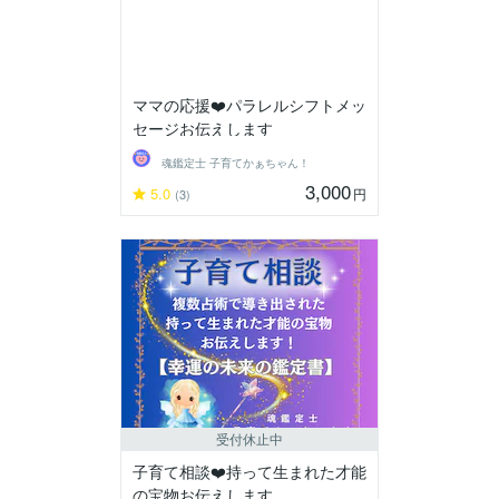
ママの応援❤️パラレルシフトメッ
セージお伝えします
魂鑑定士 子育てかぁちゃん！
3,000
5.0
円
(3)
受付休止中
子育て相談❤️持って生まれた才能
の宝物お伝えします