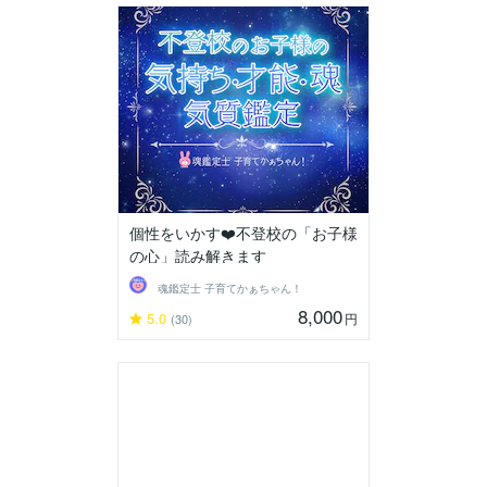
個性をいかす❤️不登校の「お子様
の心」読み解きます
魂鑑定士 子育てかぁちゃん！
8,000
5.0
円
(30)