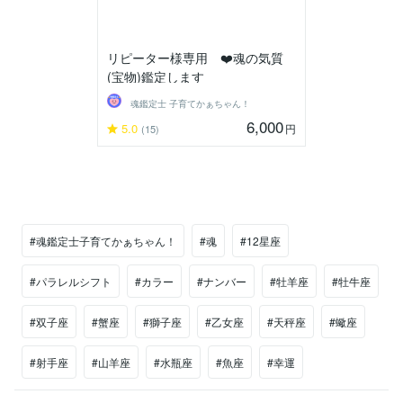
リピーター様専用 ❤️魂の気質
(宝物)鑑定します
魂鑑定士 子育てかぁちゃん！
6,000
5.0
円
(15)
#魂鑑定士子育てかぁちゃん！
#魂
#12星座
#パラレルシフト
#カラー
#ナンバー
#牡羊座
#牡牛座
#双子座
#蟹座
#獅子座
#乙女座
#天秤座
#蠍座
#射手座
#山羊座
#水瓶座
#魚座
#幸運