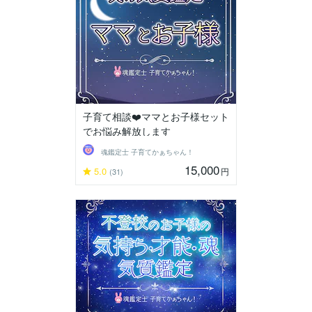
子育て相談❤️ママとお子様セット
でお悩み解放します
魂鑑定士 子育てかぁちゃん！
15,000
5.0
円
(31)