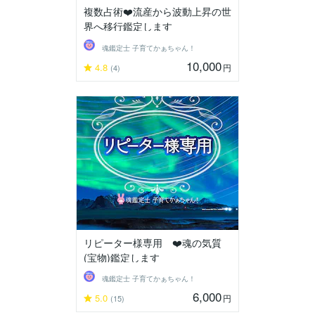
複数占術❤️流産から波動上昇の世
界へ移行鑑定します
魂鑑定士 子育てかぁちゃん！
10,000
4.8
円
(4)
リピーター様専用 ❤️魂の気質
(宝物)鑑定します
魂鑑定士 子育てかぁちゃん！
6,000
5.0
円
(15)