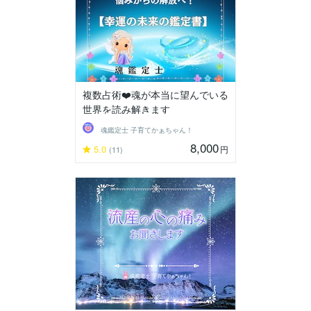
複数占術❤️魂が本当に望んでいる
世界を読み解きます
魂鑑定士 子育てかぁちゃん！
8,000
5.0
円
(11)