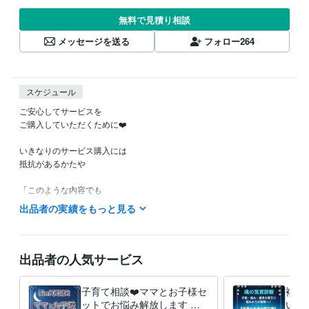
無料で見積り相談
メッセージを送る
フォロー
264
スケジュール
ご安心してサービスを

ご購入していただくために❤️

いきなりのサービス購入には

抵抗があるかたや

「このような内容でも

鑑定してもらえるのかなぁ？」など

出品者の実績をもっと見る
ご不安やご不明な点など

ありましたら

お気軽に

出品者の人気サービス
ホーム画面の「メッセージ」

のところから

子育て相談❤️ママとお子様セ
複数
お問い合わせください。

ットでお悩み解放します 親
いる