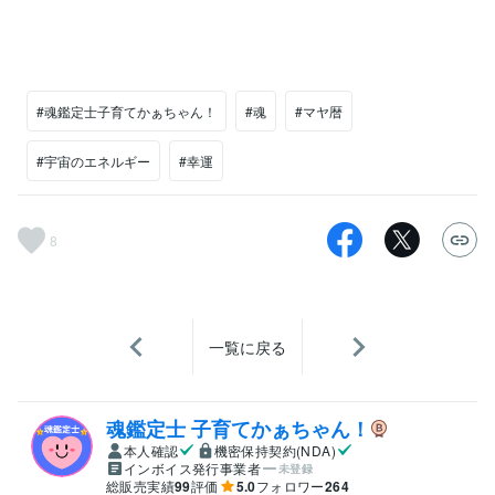
#魂鑑定士子育てかぁちゃん！
#魂
#マヤ暦
#宇宙のエネルギー
#幸運
8
一覧に戻る
魂鑑定士 子育てかぁちゃん！
本人確認
機密保持契約(NDA)
インボイス発行事業者
未登録
総販売実績
99
評価
5.0
フォロワー
264