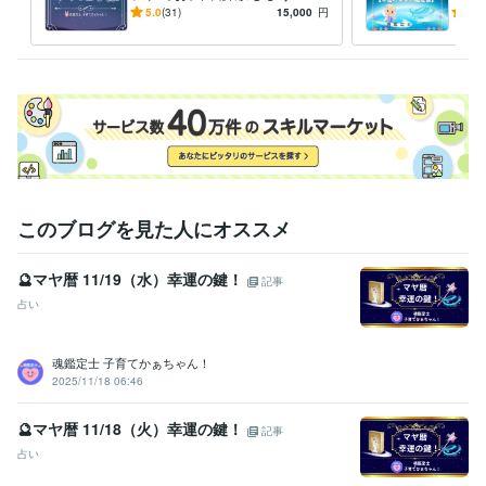
子の「魂の気質」から読み解
の気
5.0
(31)
15,000
円
5.0
こちらから

く⭐️子育ての悩み解決策！❤️
身ら
折り返し

めに
返信させていただきまして

ご不明な点などのご説明を

させていただきます❤️

ご納得いただけましたら

サービスのご購入のお手続きを

お願いいたします(*^^*)

ご相談や鑑定を

このブログを見た人にオススメ
お受けいただいた後に

安心の波動も

🔮マヤ暦 11/19（水）幸運の鍵！
記事
感じていただけますよう

占い
鑑定書を作成しております。
資格・検定
社会福祉主事任用資格
取得年 : 1983年
魂鑑定士 子育てかぁちゃん！
福祉住環境コーディネーター2級
取得年 : 2005年
2025/11/18 06:46
福祉用具専門相談員
取得年 : 2004年
🔮マヤ暦 11/18（火）幸運の鍵！
記事
得意分野
占い
悩み相談・カウンセリング
【複数占術による解決策】
【親子鑑定】
【魂の気質から読み解く不登校の悩み相談】
【ママへの♡パラレル