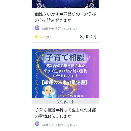
個性をいかす❤️不登校の「お子様
の心」読み解きます
魂鑑定士 子育てかぁちゃん！
8,000
5.0
円
(30)
受付休止中
子育て相談❤️持って生まれた才能
の宝物お伝えします
魂鑑定士 子育てかぁちゃん！