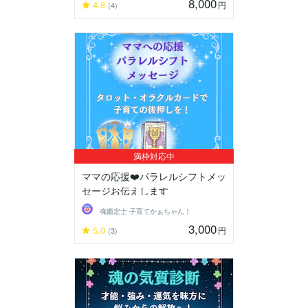
8,000
4.8
円
(4)
満枠対応中
ママの応援❤️パラレルシフトメッ
セージお伝えします
魂鑑定士 子育てかぁちゃん！
3,000
5.0
円
(3)