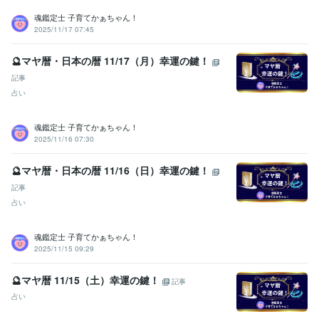
シフトメッセージ】
魂鑑定士 子育てかぁちゃん！
子育て相談
不登校のご相談
親子鑑定
家族の悩み
悩み相談
2025/11/17 07:45
子育ての悩み
占い
【魂の気質から読み解く宝物(才能)鑑定】
【本来の魂に気付く
🔮マヤ暦・日本の暦 11/17（月）幸運の鍵！
ためのお手伝い♡♪】
悩み相談
魂鑑定
子育ての悩み
仕事
家族の悩み
記事
占い
魂鑑定士 子育てかぁちゃん！
2025/11/16 07:30
🔮マヤ暦・日本の暦 11/16（日）幸運の鍵！
記事
占い
魂鑑定士 子育てかぁちゃん！
2025/11/15 09:29
🔮マヤ暦 11/15（土）幸運の鍵！
記事
占い