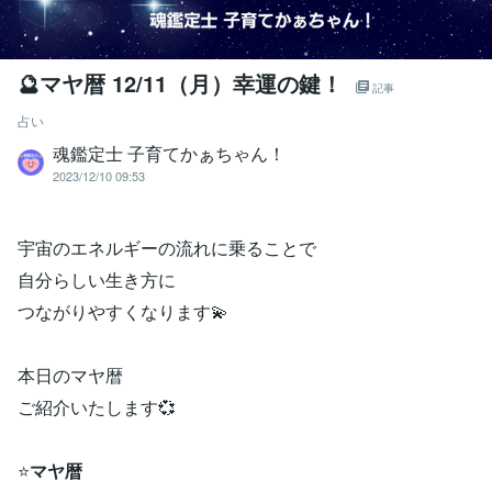
🔮マヤ暦 12/11（月）幸運の鍵！
記事
占い
魂鑑定士 子育てかぁちゃん！
2023/12/10 09:53
宇宙のエネルギーの流れに乗ることで
自分らしい生き方に
つながりやすくなります💫
本日のマヤ暦
ご紹介いたします💞
⭐
マヤ暦