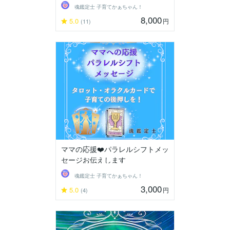
魂鑑定士 子育てかぁちゃん！
8,000
5.0
円
(11)
ママの応援❤️パラレルシフトメッ
セージお伝えします
魂鑑定士 子育てかぁちゃん！
3,000
5.0
円
(4)