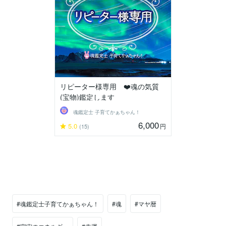
リピーター様専用 ❤️魂の気質
(宝物)鑑定します
魂鑑定士 子育てかぁちゃん！
6,000
5.0
円
(15)
#魂鑑定士子育てかぁちゃん！
#魂
#マヤ暦