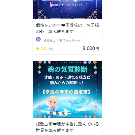
個性をいかす❤️不登校の「お子様
の心」読み解きます
魂鑑定士 子育てかぁちゃん！
8,000
5.0
円
(30)
複数占術❤️魂が本当に望んでいる
世界を読み解きます