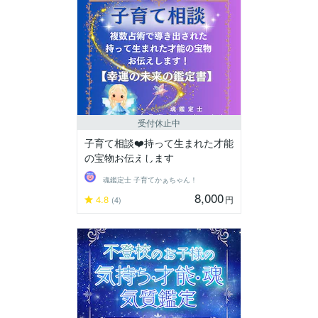
受付休止中
子育て相談❤️持って生まれた才能
の宝物お伝えします
魂鑑定士 子育てかぁちゃん！
8,000
4.8
円
(4)