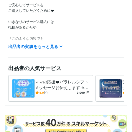
ご安心してサービスを

ご購入していただくために❤️

いきなりのサービス購入には

抵抗があるかたや

「このような内容でも

鑑定してもらえるのかなぁ？」など

出品者の実績をもっと見る
ご不安やご不明な点など

ありましたら

お気軽に

出品者の人気サービス
ホーム画面の「メッセージ」

のところから

ママの応援❤️パラレルシフト
子育
お問い合わせください。

メッセージお伝えします ⭐️タ
ット
ロット・オラクルカード⭐️子
子の
5.0
(4)
3,000
円
5.0
こちらから

育て波動上昇の後押しを❗️
く⭐
折り返し

返信させていただきまして

ご不明な点などのご説明を

させていただきます❤️

ご納得いただけましたら
