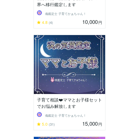
界へ移行鑑定します
魂鑑定士 子育てかぁちゃん！
10,000
4.8
円
(4)
子育て相談❤️ママとお子様セット
でお悩み解放します
魂鑑定士 子育てかぁちゃん！
15,000
5.0
円
(31)