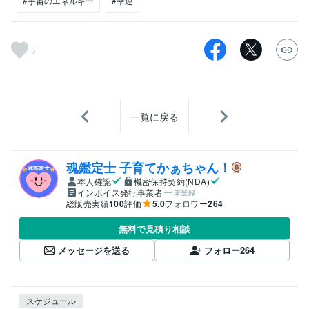
#宇宙のエネルギー
#幸運
5
一覧に戻る
魂鑑定士 子育てかぁちゃん！
本人確認
機密保持契約(NDA)
インボイス発行事業者
未登録
総販売実績
100
評価
5.0
フォロワー
264
無料で見積り相談
メッセージを送る
フォロー
264
スケジュール