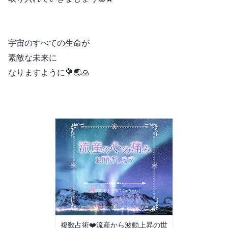
宇宙のすべての生命が
素敵な未来に
なりますように💐🌏🙏
複数占術❤️流産から波動上昇の世