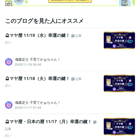
サービスのご購入のお手続きを

お願いいたします(*^^*)

ご相談や鑑定を

このブログを見た人にオススメ
お受けいただいた後に

安心の波動も

🔮マヤ暦 11/19（水）幸運の鍵！
記事
感じていただけますよう

占い
鑑定書を作成しております。
資格・検定
社会福祉主事任用資格
取得年 : 1983年
魂鑑定士 子育てかぁちゃん！
福祉住環境コーディネーター2級
取得年 : 2005年
2025/11/18 06:46
福祉用具専門相談員
取得年 : 2004年
🔮マヤ暦 11/18（火）幸運の鍵！
記事
得意分野
占い
悩み相談・カウンセリング
【複数占術による解決策】
【親子鑑定】
【魂の気質から読み解く不登校の悩み相談】
【ママへの♡パラレル
シフトメッセージ】
魂鑑定士 子育てかぁちゃん！
子育て相談
不登校のご相談
親子鑑定
家族の悩み
悩み相談
2025/11/17 07:45
子育ての悩み
占い
【魂の気質から読み解く宝物(才能)鑑定】
【本来の魂に気付く
🔮マヤ暦・日本の暦 11/17（月）幸運の鍵！
ためのお手伝い♡♪】
悩み相談
魂鑑定
子育ての悩み
仕事
家族の悩み
記事
占い