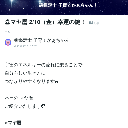
🔮マヤ暦 2/10（金）幸運の鍵！
記事
占い
魂鑑定士 子育てかぁちゃん！
2023/02/09 15:21
宇宙のエネルギーの流れに乗ることで
自分らしい生き方に
つながりやすくなります💫
本日の マヤ暦
ご紹介いたします💞
⭐
マヤ暦