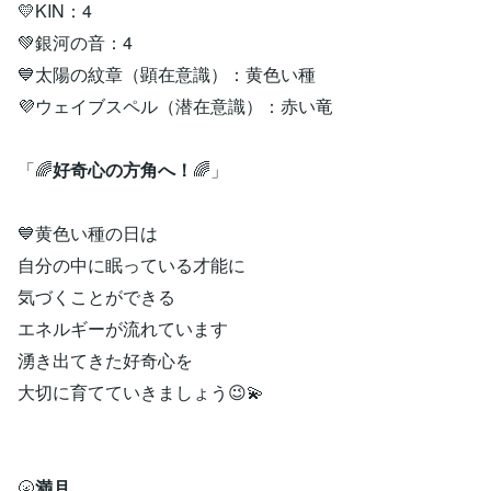
💛KIN：4
💚銀河の音：4
💙太陽の紋章（顕在意識）：黄色い種
💜ウェイブスペル（潜在意識）：赤い竜
「🌈
好奇心の方角へ！
🌈」
💙黄色い種の日は
自分の中に眠っている才能に
気づくことができる
エネルギーが流れています
湧き出てきた好奇心を
大切に育てていきましょう😉💫
🌝
満月