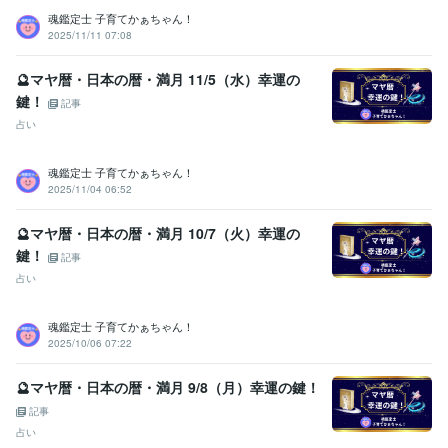
福祉住環境コーディネーター2級
取得年 : 2005年
魂鑑定士 子育てかぁちゃん！
2025/11/11 07:08
福祉用具専門相談員
取得年 : 2004年
得意分野
🔮マヤ暦・日本の暦・満月 11/5（水）幸運の
悩み相談・カウンセリング
【複数占術による解決策】
【親子鑑定】
鍵！
記事
【魂の気質から読み解く不登校の悩み相談】
【ママへの♡パラレル
占い
シフトメッセージ】
子育て相談
不登校のご相談
親子鑑定
家族の悩み
悩み相談
子育ての悩み
魂鑑定士 子育てかぁちゃん！
占い
【魂の気質から読み解く宝物(才能)鑑定】
【本来の魂に気付く
2025/11/04 06:52
ためのお手伝い♡♪】
悩み相談
魂鑑定
子育ての悩み
仕事
家族の悩み
🔮マヤ暦・日本の暦・満月 10/7（火）幸運の
鍵！
記事
占い
魂鑑定士 子育てかぁちゃん！
2025/10/06 07:22
🔮マヤ暦・日本の暦・満月 9/8（月）幸運の鍵！
記事
占い