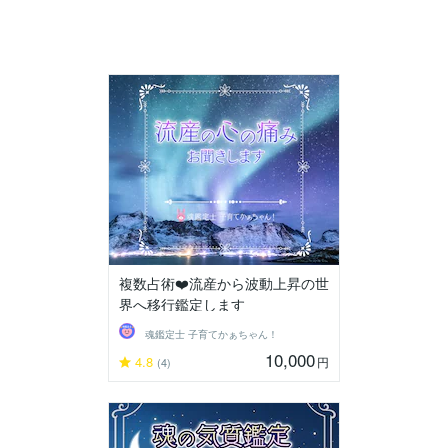
複数占術❤️流産から波動上昇の世
界へ移行鑑定します
魂鑑定士 子育てかぁちゃん！
10,000
4.8
円
(4)