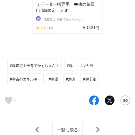
リピーター様専用 ❤️魂の気質
(宝物)鑑定します
魂鑑定士 子育てかぁちゃん！
6,000
5.0
円
(15)
#魂鑑定士子育てかぁちゃん！
#魂
#マヤ暦
#宇宙のエネルギー
#幸運
#満月
#獅子座
5
一覧に戻る