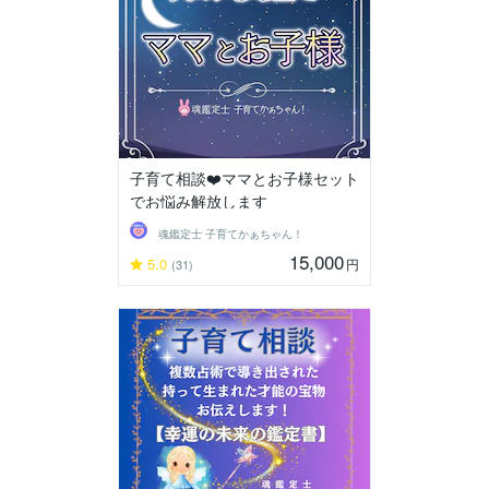
子育て相談❤️ママとお子様セット
でお悩み解放します
魂鑑定士 子育てかぁちゃん！
15,000
5.0
円
(31)