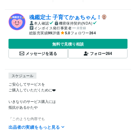
魂鑑定士 子育てかぁちゃん！
本人確認
機密保持契約(NDA)
インボイス発行事業者
未登録
総販売実績
99
評価
5.0
フォロワー
264
無料で見積り相談
メッセージを送る
フォロー
264
スケジュール
ご安心してサービスを

ご購入していただくために❤️

いきなりのサービス購入には

抵抗があるかたや

「このような内容でも

鑑定してもらえるのかなぁ？」など

出品者の実績をもっと見る
ご不安やご不明な点など
