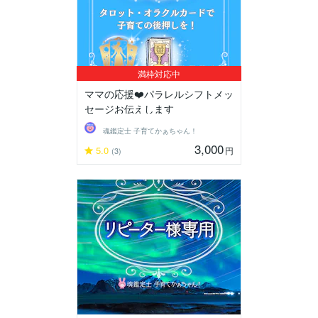
満枠対応中
ママの応援❤️パラレルシフトメッ
セージお伝えします
魂鑑定士 子育てかぁちゃん！
3,000
5.0
円
(3)