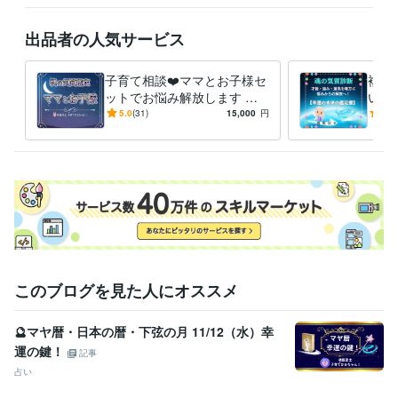
ありましたら

お気軽に

出品者の人気サービス
ホーム画面の「メッセージ」

のところから

子育て相談❤️ママとお子様セ
複数
お問い合わせください。

ットでお悩み解放します 親
いる
子の「魂の気質」から読み解
の気
5.0
(31)
15,000
円
5.0
こちらから

く⭐️子育ての悩み解決策！❤️
身ら
折り返し

めに
返信させていただきまして

ご不明な点などのご説明を

させていただきます❤️

ご納得いただけましたら

サービスのご購入のお手続きを

お願いいたします(*^^*)

ご相談や鑑定を

このブログを見た人にオススメ
お受けいただいた後に

安心の波動も

🔮マヤ暦・日本の暦・下弦の月 11/12（水）幸
感じていただけますよう

運の鍵！
鑑定書を作成しております。
記事
占い
資格・検定
社会福祉主事任用資格
取得年 : 1983年