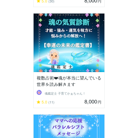
8,000
5.0
円
(30)
複数占術❤️魂が本当に望んでいる
世界を読み解きます
魂鑑定士 子育てかぁちゃん！
8,000
5.0
円
(11)