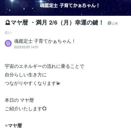
🔮マヤ暦 ・満月 2/6（月）幸運の鍵！
記事
占い
魂鑑定士 子育てかぁちゃん！
2023/02/05 14:51
宇宙のエネルギーの流れに乗ることで
自分らしい生き方に
つながりやすくなります💫
本日の マヤ暦
ご紹介いたします💞
⭐
マヤ暦