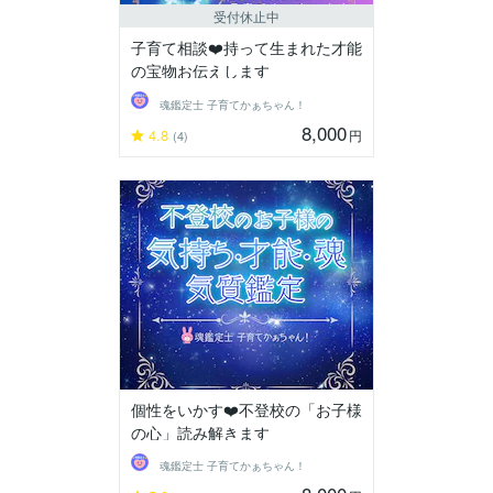
受付休止中
子育て相談❤️持って生まれた才能
の宝物お伝えします
魂鑑定士 子育てかぁちゃん！
8,000
4.8
円
(4)
個性をいかす❤️不登校の「お子様
の心」読み解きます
魂鑑定士 子育てかぁちゃん！