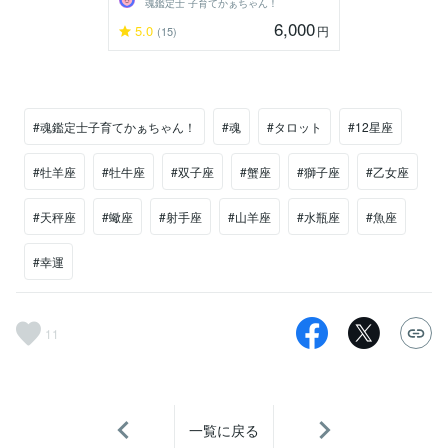
魂鑑定士 子育てかぁちゃん！
6,000
5.0
円
(15)
#魂鑑定士子育てかぁちゃん！
#魂
#タロット
#12星座
#牡羊座
#牡牛座
#双子座
#蟹座
#獅子座
#乙女座
#天秤座
#蠍座
#射手座
#山羊座
#水瓶座
#魚座
#幸運
11
一覧に戻る