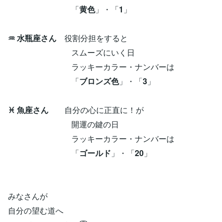
「
黄色
」・「
1
」
♒ 水瓶座さん
役割分担をすると
スムーズにいく日
ラッキーカラー・ナンバーは
「
ブロンズ色
」・「
3
」
♓ 魚座さん
自分の心に正直に！が
開運の鍵の日
ラッキーカラー・ナンバーは
「
ゴールド
」・「
20
」
みなさんが
自分の望む道へ