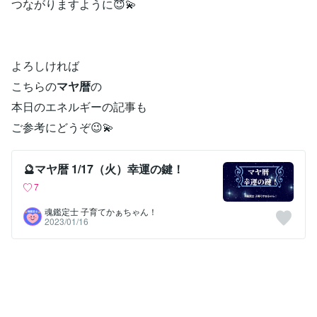
つながりますように😇💫
よろしければ
こちらの
マヤ暦
の
本日のエネルギーの記事も
ご参考にどうぞ😉💫
🔮マヤ暦 1/17（火）幸運の鍵！
7
魂鑑定士 子育てかぁちゃん！
2023/01/16