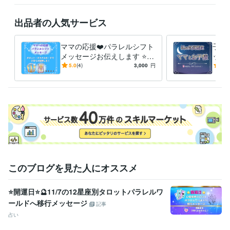
ありましたら

お気軽に

出品者の人気サービス
ホーム画面の「メッセージ」

のところから

ママの応援❤️パラレルシフト
子育
お問い合わせください。

メッセージお伝えします ⭐️タ
ット
ロット・オラクルカード⭐️子
子の
5.0
(4)
3,000
円
5.0
こちらから

育て波動上昇の後押しを❗️
く⭐
折り返し

返信させていただきまして

ご不明な点などのご説明を

させていただきます❤️

ご納得いただけましたら

サービスのご購入のお手続きを

お願いいたします(*^^*)

ご相談や鑑定を

このブログを見た人にオススメ
お受けいただいた後に

安心の波動も

⭐開運日⭐🔮11/7の12星座別タロットパラレルワ
感じていただけますよう

ールドへ移行メッセージ
鑑定書を作成しております。
記事
占い
資格・検定
社会福祉主事任用資格
取得年 : 1983年