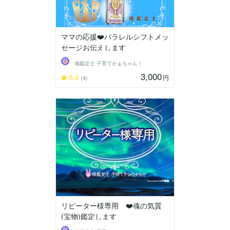
ママの応援❤️パラレルシフトメッ
セージお伝えします
魂鑑定士 子育てかぁちゃん！
3,000
5.0
円
(4)
リピーター様専用 ❤️魂の気質
(宝物)鑑定します