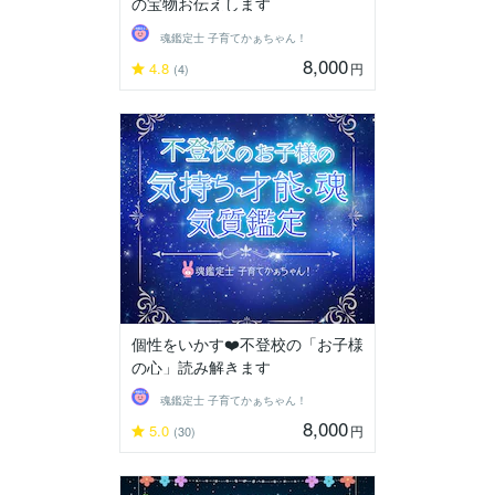
の宝物お伝えします
魂鑑定士 子育てかぁちゃん！
8,000
4.8
円
(4)
個性をいかす❤️不登校の「お子様
の心」読み解きます
魂鑑定士 子育てかぁちゃん！
8,000
5.0
円
(30)