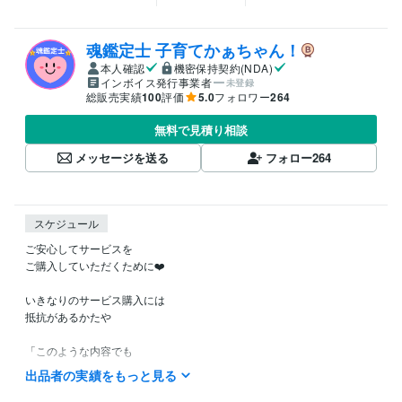
魂鑑定士 子育てかぁちゃん！
本人確認
機密保持契約(NDA)
インボイス発行事業者
未登録
総販売実績
100
評価
5.0
フォロワー
264
無料で見積り相談
メッセージを送る
フォロー
264
スケジュール
ご安心してサービスを

ご購入していただくために❤️

いきなりのサービス購入には

抵抗があるかたや

「このような内容でも

鑑定してもらえるのかなぁ？」など

出品者の実績をもっと見る
ご不安やご不明な点など
