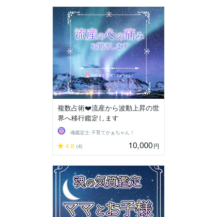
複数占術❤️流産から波動上昇の世
界へ移行鑑定します
魂鑑定士 子育てかぁちゃん！
10,000
4.8
円
(4)