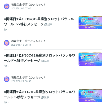
福祉住環境コーディネーター2級
取得年 : 2005年
魂鑑定士 子育てかぁちゃん！
2025/11/06 07:45
福祉用具専門相談員
取得年 : 2004年
得意分野
⭐開運日⭐🔮10/19の12星座別タロットパラレル
悩み相談・カウンセリング
【複数占術による解決策】
【親子鑑定】
ワールドへ移行メッセージ
記事
【魂の気質から読み解く不登校の悩み相談】
【ママへの♡パラレル
占い
シフトメッセージ】
子育て相談
不登校のご相談
親子鑑定
家族の悩み
悩み相談
子育ての悩み
魂鑑定士 子育てかぁちゃん！
占い
【魂の気質から読み解く宝物(才能)鑑定】
【本来の魂に気付く
2025/10/18 08:41
ためのお手伝い♡♪】
悩み相談
魂鑑定
子育ての悩み
仕事
家族の悩み
⭐開運日⭐🔮9/30の12星座別タロットパラレルワ
ールドへ移行メッセージ
記事
占い
魂鑑定士 子育てかぁちゃん！
2025/09/29 08:58
⭐開運日⭐🔮9/11の12星座別タロットパラレルワ
ールドへ移行メッセージ
記事
占い