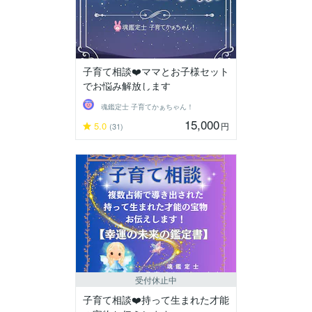
子育て相談❤️ママとお子様セット
でお悩み解放します
魂鑑定士 子育てかぁちゃん！
15,000
5.0
円
(31)
受付休止中
子育て相談❤️持って生まれた才能