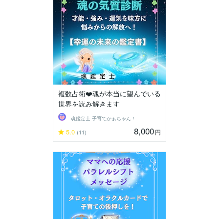
複数占術❤️魂が本当に望んでいる
世界を読み解きます
魂鑑定士 子育てかぁちゃん！
8,000
5.0
円
(11)