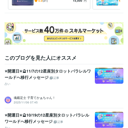
子の「魂の気質」から読み解
の気
5.0
(31)
15,000
円
5.0
こちらから

く⭐️子育ての悩み解決策！❤️
身ら
折り返し

めに
返信させていただきまして

ご不明な点などのご説明を

させていただきます❤️

ご納得いただけましたら

サービスのご購入のお手続きを

お願いいたします(*^^*)

ご相談や鑑定を

このブログを見た人にオススメ
お受けいただいた後に

安心の波動も

⭐開運日⭐🔮11/7の12星座別タロットパラレルワ
感じていただけますよう

ールドへ移行メッセージ
鑑定書を作成しております。
記事
占い
資格・検定
社会福祉主事任用資格
取得年 : 1983年
福祉住環境コーディネーター2級
取得年 : 2005年
魂鑑定士 子育てかぁちゃん！
2025/11/06 07:45
福祉用具専門相談員
取得年 : 2004年
得意分野
⭐開運日⭐🔮10/19の12星座別タロットパラレル
悩み相談・カウンセリング
【複数占術による解決策】
【親子鑑定】
ワールドへ移行メッセージ
記事
【魂の気質から読み解く不登校の悩み相談】
【ママへの♡パラレル
占い