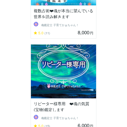
複数占術❤️魂が本当に望んでいる
世界を読み解きます
魂鑑定士 子育てかぁちゃん！
8,000
5.0
円
(11)
リピーター様専用 ❤️魂の気質
(宝物)鑑定します
魂鑑定士 子育てかぁちゃん！
6,000
5.0
円
(15)