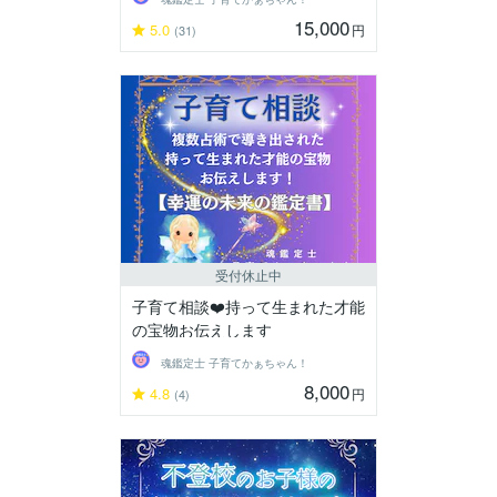
15,000
5.0
円
(31)
受付休止中
子育て相談❤️持って生まれた才能
の宝物お伝えします
魂鑑定士 子育てかぁちゃん！
8,000
4.8
円
(4)