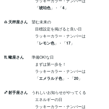
ラッキーカラー・ナンバーは
「
琥珀色
」・「
4
」
♎ 天秤座さん
望む未来の
目標設定を掲げると良い日
ラッキーカラー・ナンバーは
「
レモン色
」・「
17
」
♏ 蠍座さん
準備OK!な日
まずは第一歩を！
ラッキーカラー・ナンバーは
「
エメラルド色
」・「
20
」
♐ 射手座さん
うれしいお知らせがやってくる
エネルギーの日
ラッキーカラー・ナンバーは