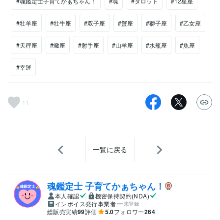
#魂鑑定士子育てかぁちゃん！
#魂
#タロット
#12星座
#牡羊座
#牡牛座
#双子座
#蟹座
#獅子座
#乙女座
#天秤座
#蠍座
#射手座
#山羊座
#水瓶座
#魚座
#幸運
11
一覧に戻る
魂鑑定士 子育てかぁちゃん！
本人確認
機密保持契約(NDA)
インボイス発行事業者
未登録
総販売実績
99
評価
5.0
フォロワー
264