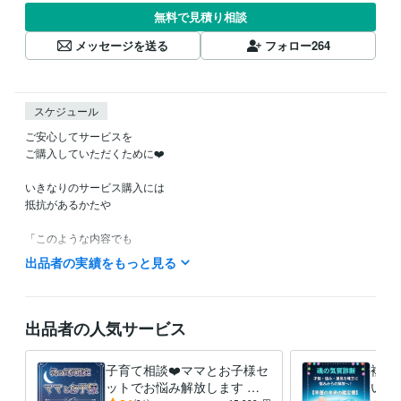
無料で見積り相談
メッセージを送る
フォロー
264
スケジュール
ご安心してサービスを

ご購入していただくために❤️

いきなりのサービス購入には

抵抗があるかたや

「このような内容でも

鑑定してもらえるのかなぁ？」など

出品者の実績をもっと見る
ご不安やご不明な点など

ありましたら

お気軽に

出品者の人気サービス
ホーム画面の「メッセージ」

のところから

子育て相談❤️ママとお子様セ
複数
お問い合わせください。

ットでお悩み解放します 親
いる