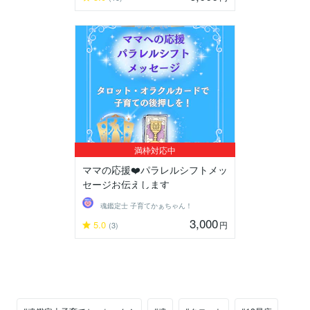
満枠対応中
ママの応援❤️パラレルシフトメッ
セージお伝えします
魂鑑定士 子育てかぁちゃん！
3,000
5.0
円
(3)