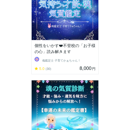
個性をいかす❤️不登校の「お子様
の心」読み解きます
魂鑑定士 子育てかぁちゃん！
8,000
5.0
円
(30)