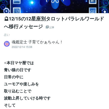
🔮12/15の12星座別タロットパラレルワールド
へ移行メッセージ
記事
占い
魂鑑定士 子育てかぁちゃん！
2022/12/14 15:08
⭐
本日マヤ暦では
青い猿の日です
日常の中に
ユーモアや楽しみを
取り込むことで
波動上昇していける時です
そして