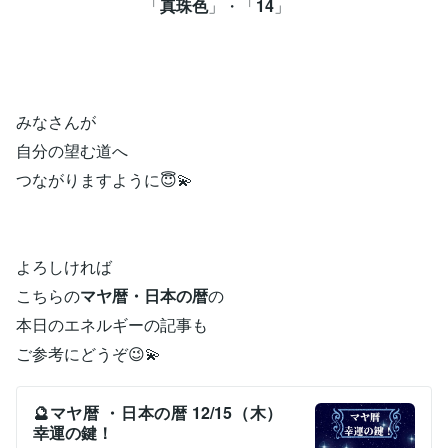
「
真珠色
」・「
14
」
みなさんが
自分の望む道へ
つながりますように😇💫
よろしければ
こちらの
マヤ暦・日本の暦
の
本日のエネルギーの記事も
ご参考にどうぞ😉💫
🔮マヤ暦 ・日本の暦 12/15（木）
幸運の鍵！