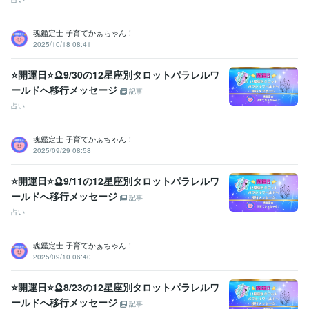
シフトメッセージ】
子育て相談
不登校のご相談
親子鑑定
家族の悩み
悩み相談
子育ての悩み
魂鑑定士 子育てかぁちゃん！
占い
【魂の気質から読み解く宝物(才能)鑑定】
【本来の魂に気付く
2025/10/18 08:41
ためのお手伝い♡♪】
悩み相談
魂鑑定
子育ての悩み
仕事
家族の悩み
⭐開運日⭐🔮9/30の12星座別タロットパラレルワ
ールドへ移行メッセージ
記事
占い
魂鑑定士 子育てかぁちゃん！
2025/09/29 08:58
⭐開運日⭐🔮9/11の12星座別タロットパラレルワ
ールドへ移行メッセージ
記事
占い
魂鑑定士 子育てかぁちゃん！
2025/09/10 06:40
⭐開運日⭐🔮8/23の12星座別タロットパラレルワ
ールドへ移行メッセージ
記事