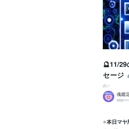
🔮11
セージ
占い
魂鑑
2022/11/
⭐
本日マヤ