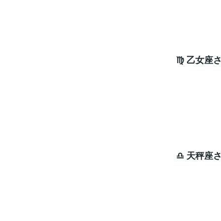
ラッキ
♍ 乙女座
やっ
流れ
ラッキ
♎ 天秤座
願い
ラッキ