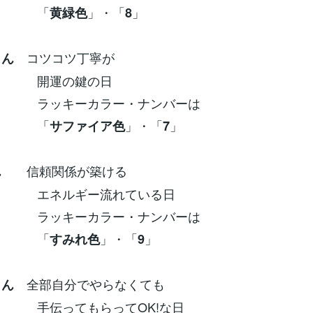
「
」・「
」
黄緑色
8
コツコツ丁寧が
さん
の鍵の日
ーカラー・ナンバーは
「
」・「
」
サファイア色
7
信頼関係が築ける
ん
ルギー流れている日
ーカラー・ナンバーは
「
」・「
」
すみれ色
9
全部自分でやらなくても
さん
てもらってOK!な日