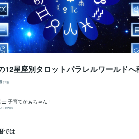
/29の12星座別タロットパラレルワールド
記事
定士 子育てかぁちゃん！
28 15:08
暦では