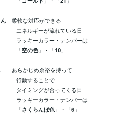
「
」・「
」
ゴールド
21
柔軟な対応ができる
さん
ギーが流れている日
ーカラー・ナンバーは
「
」・「
」
空の色
10
あらかじめ余裕を持って
ん
することで
ングが合ってくる日
ーカラー・ナンバーは
「
」・「
」
さくらんぼ色
6