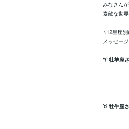
みなさんが
素敵な世界
⭐12星座
メッセージ
♈ 牡羊座
表現
ラッキ
♉ 牡牛座
エネル
ラッキ