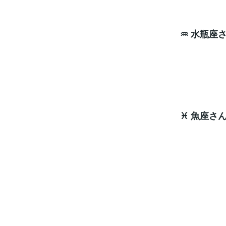
♒ 水瓶座
エネル
ラッキ
♓ 魚座さ
行動
タイミ
ラッキ