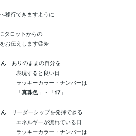
へ移行できますように
別にタロットからの
をお伝えします😉💫
ありのままの自分を
さん
すると良い日
ーカラー・ナンバーは
「
」・「
」
真珠色
17
リーダーシップを発揮できる
さん
ギーが流れている日
ーカラー・ナンバーは