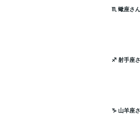
♏ 蠍座さ
うま
ラッキ
♐ 射手座
波動
ラッキ
♑ 山羊座
パラ
ラッキ