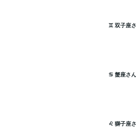
♊ 双子座
開運
ラッキ
♋ 蟹座さ
エネ
ラッキ
♌ 獅子座
手伝っ